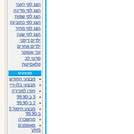
הצג לפי ז'אנר
הצג לפי מדינה
הצג לפי שפות
הצג לפי כתוביות
הצג לפי מחיר
הצג לפי שנה
ילדים דיסני
ילדים אחרים
זוכי אוסקר
סרטי לב
קלאסיקות
מבצעים
מבצעי החודש
מבצעי בלו-ריי
חזרו למכירה
3 ב-99.90
2 ב-99.90
מבצע חיסול 5
ב-99.90
מהשכרה
מאספנים
VHS