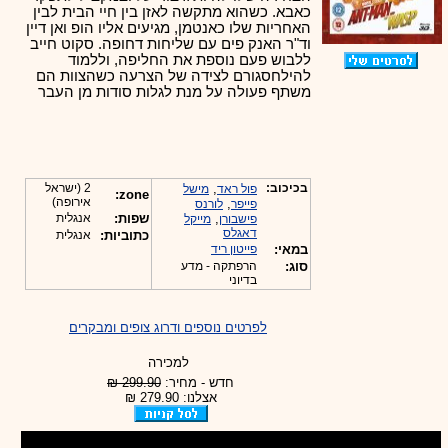
כאבא. כשהוא מתקשה לאזן בין חיי הבית לבין
האחריות שלו כאנטמן, מגיעים אליו הופ ואן דיין
וד"ר האנק פים עם שליחות דחופה. סקוט חייב
ללבוש פעם נוספת את החליפה, וללמוד
להילחסגורם לצידה של הצרעה כשהצוות הם
משתף פעולה על מנת לגלות סודות מן העבר
בכיכוב:
,
2 (ישראל
פול ראד
מישל
zone:
אירופה)
,
פייפר
לורנס
,
שפות:
אנגלית
פישבורן
מייקל
דאגלס
כתוביות:
אנגלית
במאי:
פייטון ריד
סוג:
הרפתקה - מדע
בדיוני
לפרטים נוספים ודרוג צופים ומבקרים
למכירה
חדש - מחיר:
299.90 ₪
אצלנו: 279.90 ₪