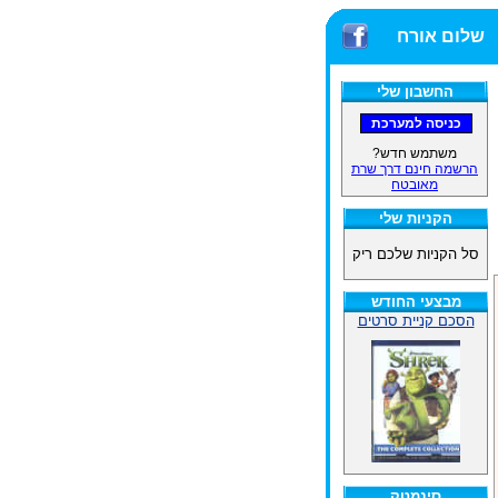
שלום אורח
החשבון שלי
משתמש חדש?
הרשמה חינם דרך שרת
מאובטח
הקניות שלי
סל הקניות שלכם ריק
מבצעי החודש
הסכם קניית סרטים
סינמטק