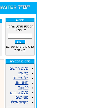
חיפוש
הכניסו סרט, שחקן,
או במאי
סרטים ניתן לחפש גם
באנגלית
סרטים למכירה
DVD חדשים
בלו-ריי
בלו-ריי 3D
4K UHD
Top 20
DVD נדירים
מומלצים
בקרוב אצלנו