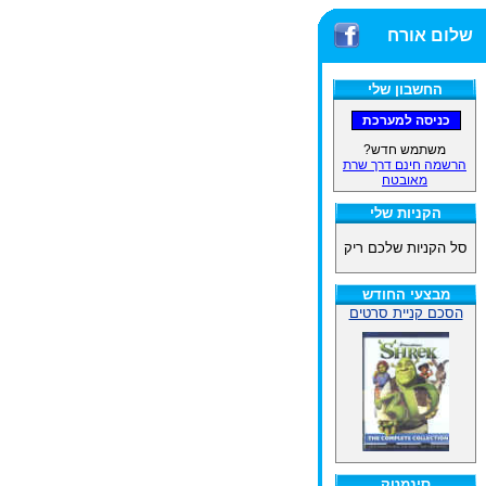
שלום אורח
החשבון שלי
משתמש חדש?
הרשמה חינם דרך שרת
מאובטח
הקניות שלי
סל הקניות שלכם ריק
מבצעי החודש
הסכם קניית סרטים
סינמטק