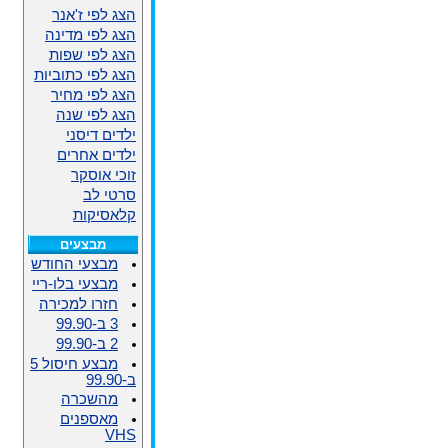
הצג לפי ז'אנר
הצג לפי מדינה
הצג לפי שפות
הצג לפי כתוביות
הצג לפי מחיר
הצג לפי שנה
ילדים דיסני
ילדים אחרים
זוכי אוסקר
סרטי לב
קלאסיקות
מבצעים
מבצעי החודש
מבצעי בלו-ריי
חזרו למכירה
3 ב-99.90
2 ב-99.90
מבצע חיסול 5
ב-99.90
מהשכרה
מאספנים
VHS