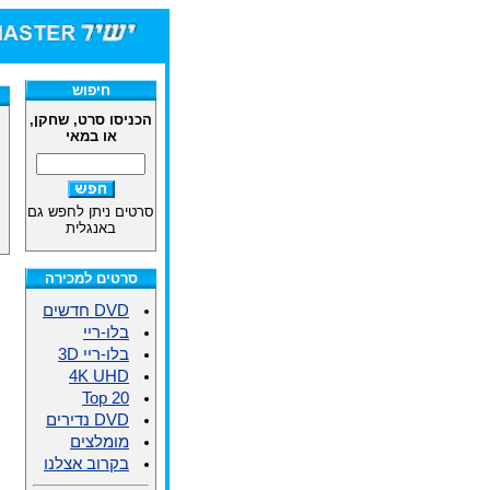
חיפוש
הכניסו סרט, שחקן,
או במאי
סרטים ניתן לחפש גם
באנגלית
סרטים למכירה
DVD חדשים
בלו-ריי
בלו-ריי 3D
4K UHD
Top 20
DVD נדירים
מומלצים
בקרוב אצלנו