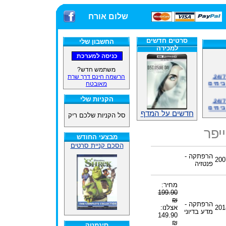
שלום אורח
סרטים חדשים
החשבון שלי
למכירה
משתמש חדש?
אתרנו פועל באופן סדיר 24/7,
הרשמה חינם דרך שרת
בימים
מאובטח
אתרנו פועל באופן סדיר 24/7,
הקניות שלי
בימים
חדשים על המדף
סל הקניות שלכם ריק
ינים
ייל
יפר
מבצעי החודש
הסכם קניית סרטים
הרפתקה -
200
פנטזיה
האתר
מחיר:
199.90
ינים
₪
ייל
הרפתקה -
201
אצלנו:
מדע בדיוני
149.90
₪
סינמטק