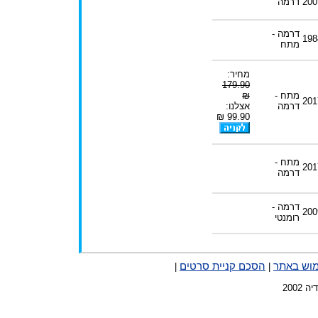
200
דרמה
דרמה -
198
מתח
מחיר:
179.90
מתח -
₪
201
דרמה
אצלנו:
99.90 ₪
מתח -
201
דרמה
דרמה -
200
רומנטי
מוש באתר
הסכם קניית סרטים
|
|
2002