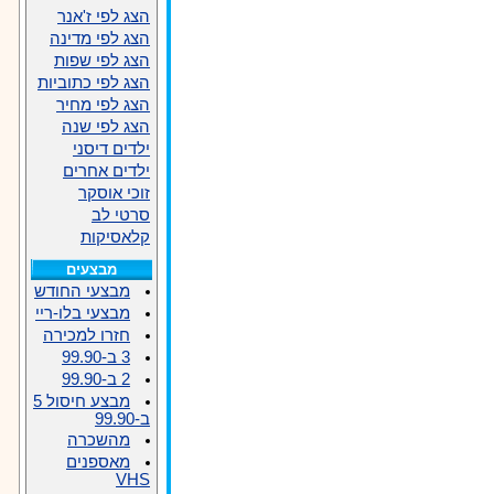
הצג לפי ז'אנר
הצג לפי מדינה
הצג לפי שפות
הצג לפי כתוביות
הצג לפי מחיר
הצג לפי שנה
ילדים דיסני
ילדים אחרים
זוכי אוסקר
סרטי לב
קלאסיקות
מבצעים
מבצעי החודש
מבצעי בלו-ריי
חזרו למכירה
3 ב-99.90
2 ב-99.90
מבצע חיסול 5
ב-99.90
מהשכרה
מאספנים
VHS