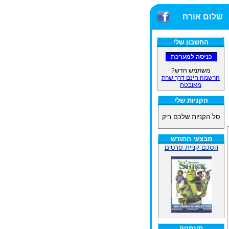
שלום אורח
החשבון שלי
משתמש חדש?
הרשמה חינם דרך שרת
מאובטח
הקניות שלי
סל הקניות שלכם ריק
מבצעי החודש
הסכם קניית סרטים
סינמטק