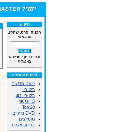
חיפוש
הכניסו סרט, שחקן,
או במאי
סרטים ניתן לחפש גם
באנגלית
סרטים למכירה
DVD חדשים
בלו-ריי
בלו-ריי 3D
4K UHD
Top 20
DVD נדירים
מומלצים
בקרוב אצלנו