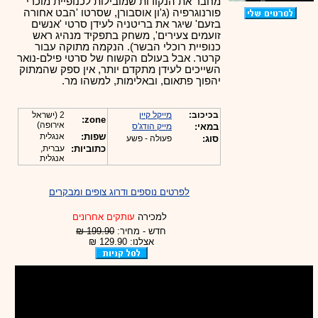
מחבר את הנקודות שמובילות לכנופיית מוכרי
פורנוגרפיה (ג'ון אוסבורן, שסרטו 'הבט אחורה
בזעם' שיגר את בריטניה לעידן סרטי 'אנשים
זועמים צעירים', משחק בתפקיד מנהיג ראש
כנופיית רוכלי הבשר). הנקמה מתוקה עבור
קרטר. אבל בעולם הקשוח של סרטי פילם-נואר
השייכים לעידן מתקדם יותר, אין ספק שהמתוק
יהפוך פתאום, ובאלימות, למשהו מר.
בכיכוב:
מייקל קיין
2 (ישראל
zone:
אירופה)
במאי:
מייק הודג'ס
שפות:
אנגלית
סוג:
פעולה - פשע
כתוביות:
עברית,
אנגלית
לפרטים נוספים ודרוג צופים ומבקרים
למכירה
עותקים אחרונים
חדש - מחיר:
199.90 ₪
אצלנו: 129.90 ₪