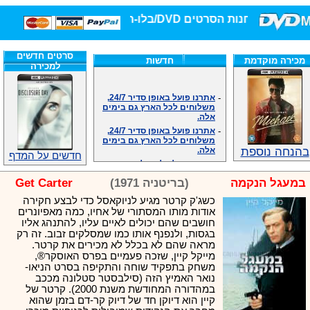
חנות הסרטים DVD/בלו-ריי/3D הגדולה ביותר!
סרטים חדשים
מכירה מוקדמת
חדשות
למכירה
-
אתרנו פועל באופן סדיר 24/7,
משלוחים לכל הארץ גם בימים
אלה.
-
אתרנו פועל באופן סדיר 24/7,
משלוחים לכל הארץ גם בימים
אלה.
בהנחה נוספת
-
אנחנו כאן לכול שאלה וזמינים
חדשים על המדף
במענה הטלפוני שלנו.ובמייל
.האתר לרשותכם פעיל 24/7
במעגל הנקמה
(בריטניה 1971)
Get Carter
-
מענה טלפוני: 09-7652392
כשג'ק קרטר מגיע לניוקאסל כדי לבצע חקירה
-
צוות דיוידי מאסטר ישיר.
אודות מותו המסתורי של אחיו, כמה מאפיונרים
-
זמינים במייל ובטלפון. האתר
חושבים שהם יכולים לאיים עליו, להתנהג אליו
לרשותכם פעיל 24/7
בגסות, ולנפנף אותו כמו שמסלקים זבוב. זה רק
-
צוות דיוידי מאסטר ישיר.
מראה שהם לא בכלל לא מכירים את קרטר.
-
אנחנו כאן לכול שאלה וזמינים
מייקל קיין, שזכה פעמיים בפרס האוסקר®,
במענה הטלפוני שלנו.ובמייל
משחק בתפקיד שוחה והתקיפה בסרט הניאו-
.האתר לרשותכם 24/7
נואר האמיץ הזה (סילבסטר סטלונה מככב
-
מענה טלפוני: 09-7652392
במהדורה המחודשת משנת 2000). קרטר של
קיין הוא דיוקן חד של דיוק קר-דם בזמן שהוא
-
צוות דיוידי מאסטר ישיר.