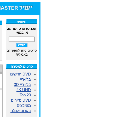
חיפוש
הכניסו סרט, שחקן,
או במאי
סרטים ניתן לחפש גם
באנגלית
סרטים למכירה
DVD חדשים
בלו-ריי
בלו-ריי 3D
4K UHD
Top 20
DVD נדירים
מומלצים
בקרוב אצלנו