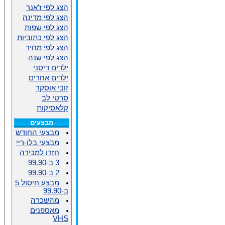
הצג לפי ז'אנר
הצג לפי מדינה
הצג לפי שפות
הצג לפי כתוביות
הצג לפי מחיר
הצג לפי שנה
ילדים דיסני
ילדים אחרים
זוכי אוסקר
סרטי לב
קלאסיקות
מבצעים
מבצעי החודש
מבצעי בלו-ריי
חזרו למכירה
3 ב-99.90
2 ב-99.90
מבצע חיסול 5
ב-99.90
מהשכרה
מאספנים
VHS