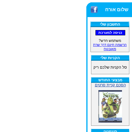
שלום אורח
החשבון שלי
משתמש חדש?
הרשמה חינם דרך שרת
מאובטח
הקניות שלי
סל הקניות שלכם ריק
מבצעי החודש
הסכם קניית סרטים
סינמטק