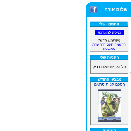
שלום אורח
החשבון שלי
משתמש חדש?
הרשמה חינם דרך שרת
מאובטח
הקניות שלי
סל הקניות שלכם ריק
מבצעי החודש
הסכם קניית סרטים
סינמטק