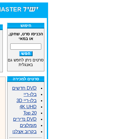
חיפוש
הכניסו סרט, שחקן,
או במאי
סרטים ניתן לחפש גם
באנגלית
סרטים למכירה
DVD חדשים
בלו-ריי
בלו-ריי 3D
4K UHD
Top 20
DVD נדירים
מומלצים
בקרוב אצלנו