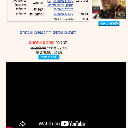
בכיכוב:
,
2 (ישראל
קלינט איסטווד
ג'ין
zone:
אירופה)
,
,
הקמן
מורגן פרימן
ריצ'רד האריס
שפות:
אנגלית
במאי:
קלינט איסטווד
כתוביות:
אנגלית
סוג:
מערבון - דרמה
לפרטים נוספים ודרוג צופים ומבקרים
למכירה
עותקים אחרונים
חדש - מחיר:
299.90 ₪
אצלנו: 279.90 ₪