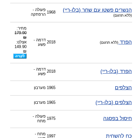
הנשרים פשטו עם שחר (בלו-ריי)
פעולה -
1968
הרפתקה
(ללא תרגום)
מחיר:
179.90
₪
דרמה -
הפרד
2018
אצלנו:
(ללא תרגום)
פשע
149.90
₪
דרמה -
הפרד (בלו-ריי)
2018
פשע
הצלפים
1965
מערבון
הצלפים (בלו-ריי)
1965
מערבון
פעולה -
חיסול בפסגה
1975
מתח
מתח -
כח להשחית
1997