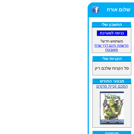
שלום אורח
החשבון שלי
משתמש חדש?
הרשמה חינם דרך שרת
מאובטח
הקניות שלי
סל הקניות שלכם ריק
מבצעי החודש
הסכם קניית סרטים
סינמטק