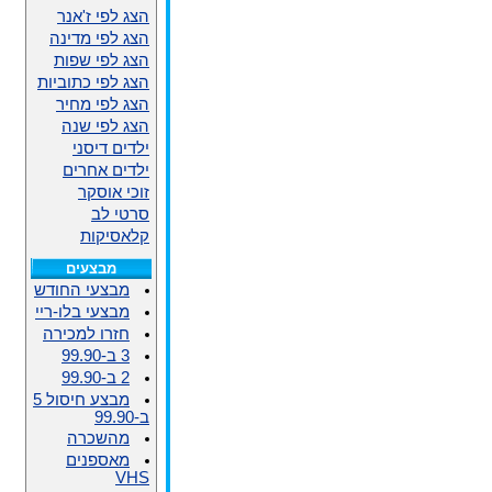
הצג לפי ז'אנר
הצג לפי מדינה
הצג לפי שפות
הצג לפי כתוביות
הצג לפי מחיר
הצג לפי שנה
ילדים דיסני
ילדים אחרים
זוכי אוסקר
סרטי לב
קלאסיקות
מבצעים
מבצעי החודש
מבצעי בלו-ריי
חזרו למכירה
3 ב-99.90
2 ב-99.90
מבצע חיסול 5
ב-99.90
מהשכרה
מאספנים
VHS