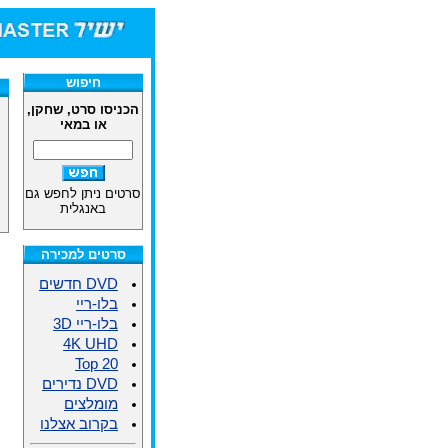
חיפוש
הכניסו סרט, שחקן,
או במאי
סרטים ניתן לחפש גם
באנגלית
סרטים למכירה
DVD חדשים
בלו-ריי
בלו-ריי 3D
4K UHD
Top 20
DVD נדירים
מומלצים
בקרוב אצלנו