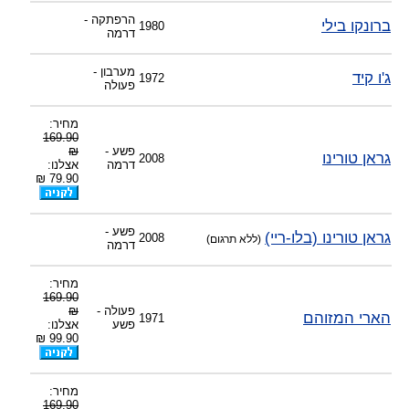
הרפתקה -
ברונקו בילי
1980
דרמה
מערבון -
ג'ו קיד
1972
פעולה
מחיר:
169.90
פשע -
₪
גראן טורינו
2008
דרמה
אצלנו:
79.90 ₪
פשע -
גראן טורינו (בלו-ריי)
2008
(ללא תרגום)
דרמה
מחיר:
169.90
פעולה -
₪
הארי המזוהם
1971
פשע
אצלנו:
99.90 ₪
מחיר:
169.90