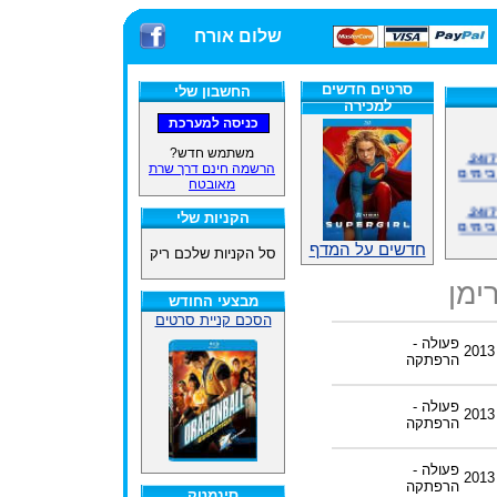
שלום אורח
סרטים חדשים
החשבון שלי
למכירה
אתרנו פועל באופן סדיר 24/7,
משתמש חדש?
בימים
הרשמה חינם דרך שרת
מאובטח
אתרנו פועל באופן סדיר 24/7,
בימים
הקניות שלי
ינים
חדשים על המדף
סל הקניות שלכם ריק
ייל
ימן
מבצעי החודש
הסכם קניית סרטים
פעולה -
האתר
2013
הרפתקה
פעולה -
ינים
2013
הרפתקה
ייל
פעולה -
2013
הרפתקה
סינמטק