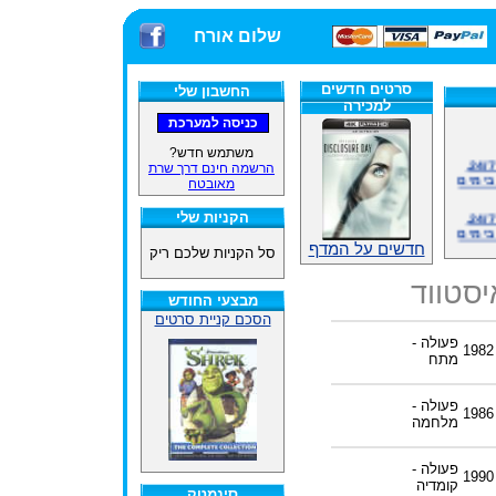
שלום אורח
סרטים חדשים
החשבון שלי
למכירה
משתמש חדש?
אתרנו פועל באופן סדיר 24/7,
הרשמה חינם דרך שרת
בימים
מאובטח
אתרנו פועל באופן סדיר 24/7,
הקניות שלי
בימים
חדשים על המדף
סל הקניות שלכם ריק
ינים
ייל
יסטווד
מבצעי החודש
הסכם קניית סרטים
פעולה -
1982
מתח
האתר
פעולה -
1986
ינים
מלחמה
ייל
פעולה -
1990
קומדיה
סינמטק