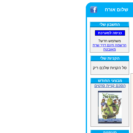
שלום אורח
החשבון שלי
משתמש חדש?
הרשמה חינם דרך שרת
מאובטח
הקניות שלי
סל הקניות שלכם ריק
מבצעי החודש
הסכם קניית סרטים
סינמטק