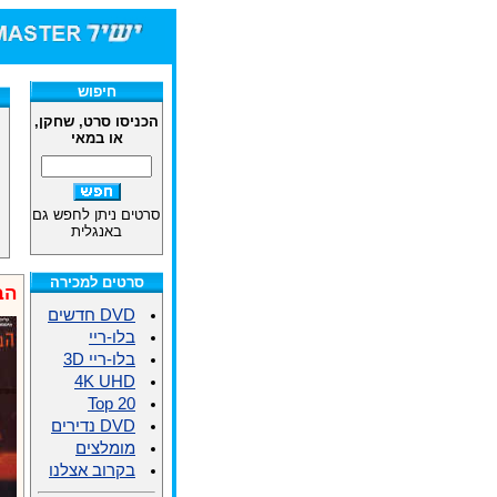
חיפוש
הכניסו סרט, שחקן,
או במאי
סרטים ניתן לחפש גם
באנגלית
סרטים למכירה
הב
DVD חדשים
בלו-ריי
בלו-ריי 3D
4K UHD
Top 20
DVD נדירים
מומלצים
בקרוב אצלנו