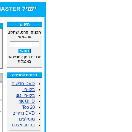
חיפוש
הכניסו סרט, שחקן,
או במאי
סרטים ניתן לחפש גם
באנגלית
סרטים למכירה
DVD חדשים
בלו-ריי
בלו-ריי 3D
4K UHD
Top 20
DVD נדירים
מומלצים
בקרוב אצלנו