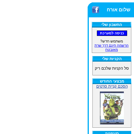
שלום אורח
החשבון שלי
משתמש חדש?
הרשמה חינם דרך שרת
מאובטח
הקניות שלי
סל הקניות שלכם ריק
מבצעי החודש
הסכם קניית סרטים
סינמטק