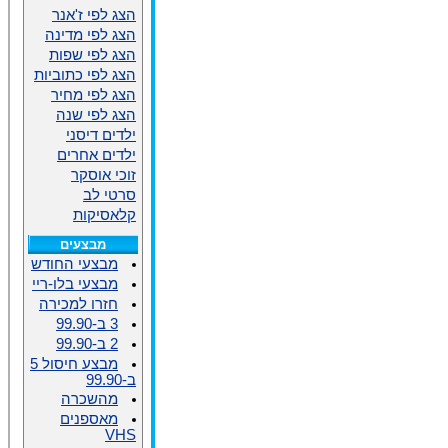
הצג לפי ז'אנר
הצג לפי מדינה
הצג לפי שפות
הצג לפי כתוביות
הצג לפי מחיר
הצג לפי שנה
ילדים דיסני
ילדים אחרים
זוכי אוסקר
סרטי לב
קלאסיקות
מבצעים
מבצעי החודש
מבצעי בלו-ריי
חזרו למכירה
3 ב-99.90
2 ב-99.90
מבצע חיסול 5
ב-99.90
מהשכרה
מאספנים
VHS