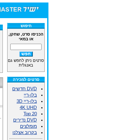
חיפוש
הכניסו סרט, שחקן,
או במאי
סרטים ניתן לחפש גם
באנגלית
סרטים למכירה
DVD חדשים
בלו-ריי
בלו-ריי 3D
4K UHD
Top 20
DVD נדירים
מומלצים
בקרוב אצלנו