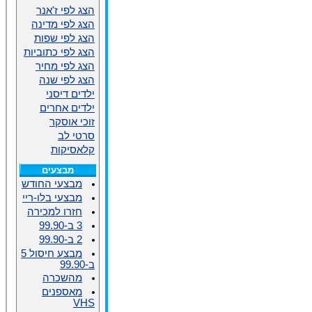
הצג לפי ז'אנר
הצג לפי מדינה
הצג לפי שפות
הצג לפי כתוביות
הצג לפי מחיר
הצג לפי שנה
ילדים דיסני
ילדים אחרים
זוכי אוסקר
סרטי לב
קלאסיקות
מבצעים
מבצעי החודש
מבצעי בלו-ריי
חזרו למכירה
3 ב-99.90
2 ב-99.90
מבצע חיסול 5
ב-99.90
מהשכרה
מאספנים
VHS