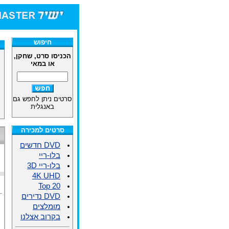
חיפוש
הכניסו סרט, שחקן,
או במאי
סרטים ניתן לחפש גם
באנגלית
סרטים למכירה
DVD חדשים
בלו-ריי
בלו-ריי 3D
4K UHD
Top 20
DVD נדירים
מומלצים
בקרוב אצלנו