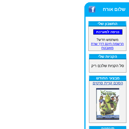
שלום אורח
החשבון שלי
משתמש חדש?
הרשמה חינם דרך שרת
מאובטח
הקניות שלי
סל הקניות שלכם ריק
מבצעי החודש
הסכם קניית סרטים
סינמטק