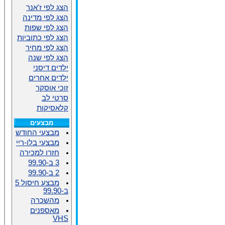
הצג לפי ז'אנר
הצג לפי מדינה
הצג לפי שפות
הצג לפי כתוביות
הצג לפי מחיר
הצג לפי שנה
ילדים דיסני
ילדים אחרים
זוכי אוסקר
סרטי לב
קלאסיקות
מבצעים
מבצעי החודש
מבצעי בלו-ריי
חזרו למכירה
3 ב-99.90
2 ב-99.90
מבצע חיסול 5
ב-99.90
מהשכרה
מאספנים
VHS