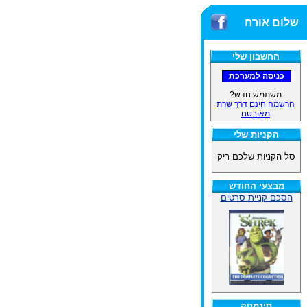
שלום אורח
החשבון שלי
משתמש חדש?
הרשמה חינם דרך שרת
מאובטח
הקניות שלי
סל הקניות שלכם ריק
מבצעי החודש
הסכם קניית סרטים
סינמטק