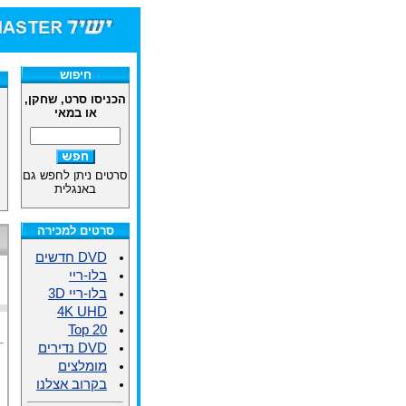
חיפוש
הכניסו סרט, שחקן,
או במאי
סרטים ניתן לחפש גם
באנגלית
סרטים למכירה
DVD חדשים
בלו-ריי
בלו-ריי 3D
4K UHD
Top 20
DVD נדירים
מומלצים
בקרוב אצלנו