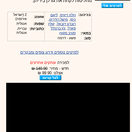
מחליטות לקחת את גורלן בידיהן.
בכיכוב:
,
2 (ישראל
ויולה דיוויס
ליאם
zone:
אירופה)
,
,
ניסן
מישל רודריגז
,
שפות:
אנגלית
רוברט דובאל
קולין
,
פארל
ג'ון ברנת'ל
כתוביות:
עברית,
אנגלית
במאי:
סטיב מקווין
סוג:
פשע - דרמה
לפרטים נוספים ודרוג צופים ומבקרים
למכירה
עותקים אחרונים
חדש - מחיר:
149.90 ₪
אצלנו: 99.90 ₪