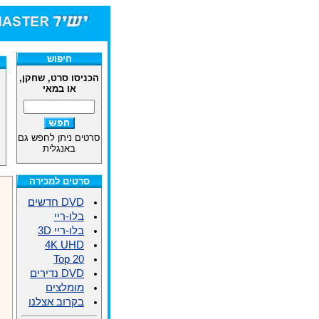
חיפוש
הכניסו סרט, שחקן,
או במאי
סרטים ניתן לחפש גם
באנגלית
סרטים למכירה
DVD חדשים
בלו-ריי
בלו-ריי 3D
4K UHD
Top 20
DVD נדירים
מומלצים
בקרוב אצלנו