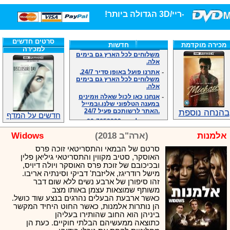
חנות הסרטים DVD/בלו-ריי/3D הגדול
-
אתרנו פועל באופן סדיר 24/7,
סרטים חדשים
מכירה מוקדמת
חדשות
משלוחים לכל הארץ גם בימים
למכירה
אלה.
-
אתרנו פועל באופן סדיר 24/7,
משלוחים לכל הארץ גם בימים
אלה.
-
אנחנו כאן לכול שאלה וזמינים
במענה הטלפוני שלנו.ובמייל
.האתר לרשותכם פעיל 24/7
בהנחה נוספת
-
מענה טלפוני: 09-7652392
חדשים על המדף
-
צוות דיוידי מאסטר ישיר.
אלמנות
(ארה"ב 2018)
Widows
-
זמינים במייל ובטלפון. האתר
לרשותכם פעיל 24/7
סרטם של הבמאי והתסריטאי זוכה פרס
-
צוות דיוידי מאסטר ישיר.
האוסקר, סטיב מקווין והתסריטאי גיליאן פלין
-
אנחנו כאן לכול שאלה וזמינים
ובכיכובם של זוכת פרס האוסקר ויולה דיויס,
במענה הטלפוני שלנו.ובמייל
מישל רודריגז, אליזבת' דביקי וסינתיה אריבו.
.האתר לרשותכם 24/7
זהו סיפורן של ארבע נשים ללא שום דבר
-
מענה טלפוני: 09-7652392
משותף שמוצאות עצמן באותו מצב
כאשר ארבעת הבעלים נהרגים בנצע שוד כושל.
-
צוות דיוידי מאסטר ישיר.
הן נותרות אלמנות, כאשר החוט היחיד המקשר
ביניהן הוא החוב שהותירו בעליהן
כתוצאה ממעשיהם הבלתי חוקיים. כעת הן