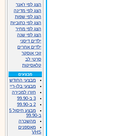
הצג לפי ז'אנר
הצג לפי מדינה
הצג לפי שפות
הצג לפי כתוביות
הצג לפי מחיר
הצג לפי שנה
ילדים דיסני
ילדים אחרים
זוכי אוסקר
סרטי לב
קלאסיקות
מבצעים
מבצעי החודש
מבצעי בלו-ריי
חזרו למכירה
3 ב-99.90
2 ב-99.90
מבצע חיסול 5
ב-99.90
מהשכרה
מאספנים
VHS