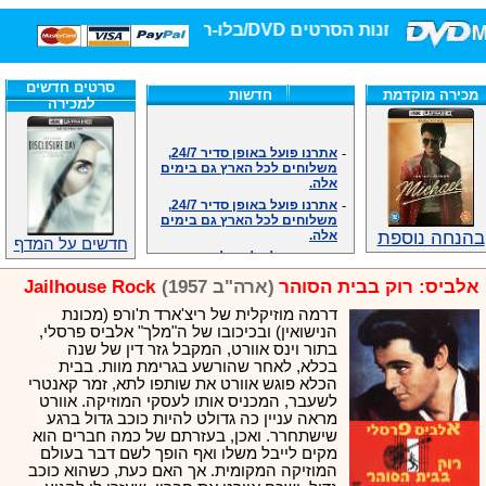
חנות הסרטים DVD/בלו-ריי/3D הגדולה ביותר!
סרטים חדשים
מכירה מוקדמת
חדשות
למכירה
-
אתרנו פועל באופן סדיר 24/7,
משלוחים לכל הארץ גם בימים
אלה.
-
אתרנו פועל באופן סדיר 24/7,
משלוחים לכל הארץ גם בימים
אלה.
בהנחה נוספת
-
אנחנו כאן לכול שאלה וזמינים
חדשים על המדף
במענה הטלפוני שלנו.ובמייל
.האתר לרשותכם פעיל 24/7
אלביס: רוק בבית הסוהר
(ארה"ב 1957)
Jailhouse Rock
-
מענה טלפוני: 09-7652392
דרמה מוזיקלית של ריצ'ארד ת'ורפ (מכונת
-
צוות דיוידי מאסטר ישיר.
הנישואין) ובכיכובו של ה"מלך" אלביס פרסלי,
-
זמינים במייל ובטלפון. האתר
בתור וינס אוורט, המקבל גזר דין של שנה
לרשותכם פעיל 24/7
בכלא, לאחר שהורשע בגרימת מוות. בבית
-
צוות דיוידי מאסטר ישיר.
הכלא פוגש אוורט את שותפו לתא, זמר קאנטרי
-
אנחנו כאן לכול שאלה וזמינים
לשעבר, המכניס אותו לעסקי המוזיקה. אוורט
במענה הטלפוני שלנו.ובמייל
מראה עניין כה גדולט להיות כוכב גדול ברגע
.האתר לרשותכם 24/7
שישתחרר. ואכן, בעזרתם של כמה חברים הוא
-
מענה טלפוני: 09-7652392
מקים לייבל משלו ואף הופך לשם דבר בעולם
המוזיקה המקומית. אך האם כעת, כשהוא כוכב
-
צוות דיוידי מאסטר ישיר.