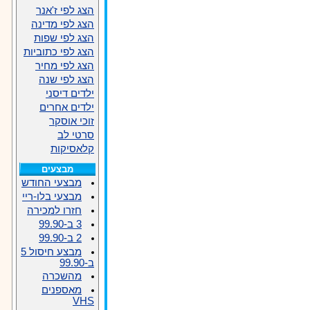
הצג לפי ז'אנר
הצג לפי מדינה
הצג לפי שפות
הצג לפי כתוביות
הצג לפי מחיר
הצג לפי שנה
ילדים דיסני
ילדים אחרים
זוכי אוסקר
סרטי לב
קלאסיקות
מבצעים
מבצעי החודש
מבצעי בלו-ריי
חזרו למכירה
3 ב-99.90
2 ב-99.90
מבצע חיסול 5
ב-99.90
מהשכרה
מאספנים
VHS