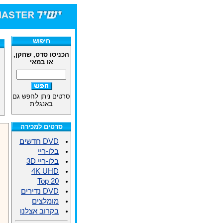
חיפוש
הכניסו סרט, שחקן,
או במאי
סרטים ניתן לחפש גם
באנגלית
סרטים למכירה
DVD חדשים
בלו-ריי
בלו-ריי 3D
4K UHD
Top 20
DVD נדירים
מומלצים
בקרוב אצלנו