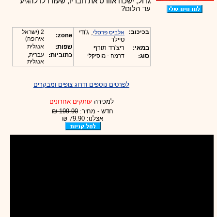
גדול, ישכח אוורט את חבריו, שעזרו לו להגיע
עד הלום?
בכיכוב:
, ג'ודי
2 (ישראל
אלביס פרסלי
zone:
אירופה)
טיילר
שפות:
אנגלית
במאי:
ריצ'רד תורף
כתוביות:
עברית,
סוג:
דרמה - מוסיקלי
אנגלית
לפרטים נוספים ודרוג צופים ומבקרים
למכירה
עותקים אחרונים
חדש - מחיר:
199.90 ₪
אצלנו: 79.90 ₪