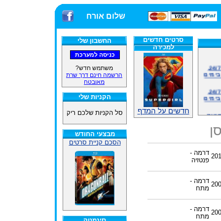
שלום אורח
סרטים חדשים
החשבון שלי
למכירה
אתרנו פועל באופן סדיר 24/7,
בימים
משתמש חדש?
הרשמה חינם דרך שרת
מאובטח
אתרנו פועל באופן סדיר 24/7,
בימים
הקניות שלי
ינים
חדשים על המדף
סל הקניות שלכם ריק
ייל
ן
מבצעי החודש
הסכם קניית סרטים
האתר
דרמה -
20
פנטזיה
ינים
דרמה -
20
ייל
מתח
דרמה -
20
מתח
סינמטק