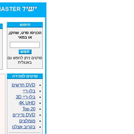
חיפוש
הכניסו סרט, שחקן,
או במאי
סרטים ניתן לחפש גם
באנגלית
סרטים למכירה
DVD חדשים
בלו-ריי
בלו-ריי 3D
4K UHD
Top 20
DVD נדירים
מומלצים
בקרוב אצלנו