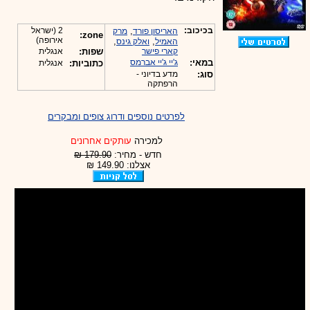
בכיכוב:
,
2 (ישראל
האריסון פורד
מרק
zone:
אירופה)
,
,
האמיל
ואלק גינס
קארי פישר
שפות:
אנגלית
במאי:
ג'יי ג'יי אברמס
כתוביות:
אנגלית
סוג:
מדע בדיוני -
הרפתקה
לפרטים נוספים ודרוג צופים ומבקרים
למכירה
עותקים אחרונים
חדש - מחיר:
179.90 ₪
אצלנו: 149.90 ₪