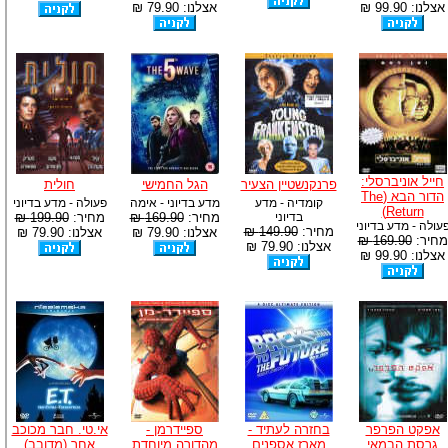
אצלנו: 99.90 ₪
אצלנו: 79.90 ₪
חייל אוניברסלי:
פרנקנשטיין הצעיר
הגל החמישי
חולית
הדור הבא (The
קומדיה - מדע
מדע בדיוני - אימה
פעולה - מדע בדיוני
Return)
בדיוני
מחיר:
169.90 ₪
מחיר:
199.90 ₪
עולה - מדע בדיוני
מחיר:
149.90 ₪
אצלנו: 79.90 ₪
אצלנו: 79.90 ₪
מחיר:
169.90 ₪
אצלנו: 79.90 ₪
אצלנו: 99.90 ₪
אפקט הפרפר
בחזרה לעתיד -
ספיידרמן -
אי.טי. חבר מכוכב
גרסת הבמאי
מארז אספנים
מהדורה מיוחדת
אחר (מדובב)