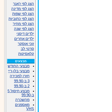
הצג לפי ז'אנר
הצג לפי מדינה
הצג לפי שפות
הצג לפי כתוביות
הצג לפי מחיר
הצג לפי שנה
ילדים דיסני
ילדים אחרים
זוכי אוסקר
סרטי לב
קלאסיקות
מבצעים
מבצעי החודש
מבצעי בלו-ריי
חזרו למכירה
3 ב-99.90
2 ב-99.90
מבצע חיסול 5
ב-99.90
מהשכרה
מאספנים
VHS