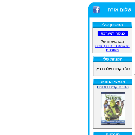
שלום אורח
החשבון שלי
משתמש חדש?
הרשמה חינם דרך שרת
מאובטח
הקניות שלי
סל הקניות שלכם ריק
מבצעי החודש
הסכם קניית סרטים
סינמטק