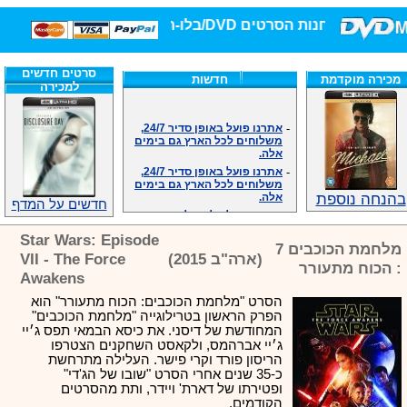
חנות הסרטים DVD/בלו-ריי/3D הגדולה ביותר!
סרטים חדשים
מכירה מוקדמת
חדשות
למכירה
-
אתרנו פועל באופן סדיר 24/7,
משלוחים לכל הארץ גם בימים
אלה.
-
אתרנו פועל באופן סדיר 24/7,
משלוחים לכל הארץ גם בימים
אלה.
בהנחה נוספת
-
אנחנו כאן לכול שאלה וזמינים
חדשים על המדף
במענה הטלפוני שלנו.ובמייל
.האתר לרשותכם פעיל 24/7
Star Wars: Episode
-
מענה טלפוני: 09-7652392
מלחמת הכוכבים 7
(ארה"ב 2015)
VII - The Force
-
צוות דיוידי מאסטר ישיר.
: הכוח מתעורר
Awakens
-
זמינים במייל ובטלפון. האתר
לרשותכם פעיל 24/7
הסרט "מלחמת הכוכבים: הכוח מתעורר" הוא
-
צוות דיוידי מאסטר ישיר.
הפרק הראשון בטרילוגייה "מלחמת הכוכבים"
המחודשת של דיסני. את כיסא הבמאי תפס ג׳יי
-
אנחנו כאן לכול שאלה וזמינים
ג׳יי אברהמס, ולקאסט השחקנים הצטרפו
במענה הטלפוני שלנו.ובמייל
.האתר לרשותכם 24/7
הריסון פורד וקרי פישר. העלילה מתרחשת
כ-35 שנים אחרי הסרט "שובו של הג'די"
-
מענה טלפוני: 09-7652392
ופטירתו של דארת' ויידר, ותת מהסרטים
-
צוות דיוידי מאסטר ישיר.
הקודמים.