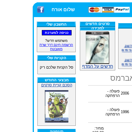
שלום אורח
סרטים חדשים
החשבון שלי
למכירה
משתמש חדש?
אתרנו פועל באופן סדיר 24/7,
הרשמה חינם דרך שרת
בימים
מאובטח
הקניות שלי
אתרנו פועל באופן סדיר 24/7,
בימים
חדשים על המדף
סל הקניות שלכם ריק
ינים
 אברמס
ייל
מבצעי החודש
הסכם קניית סרטים
פעולה -
2006
הרפתקה
האתר
פעולה -
1996
הרפתקה
ינים
ייל
מחיר:
סינמטק