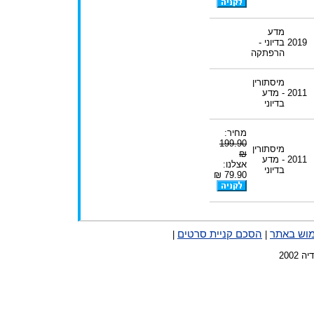
מדע
2019
בדיוני -
הרפתקה
מיסתורין
2011
- מדע
בדיוני
מחיר:
199.90
מיסתורין
₪
2011
- מדע
אצלנו:
בדיוני
79.90 ₪
מוש באתר
הסכם קניית סרטים
|
|
2002