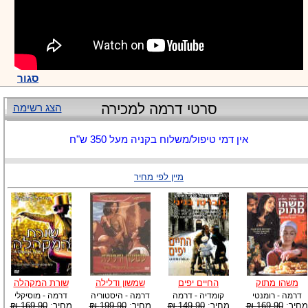
סגור
סרטי דרמה למכירה
הצג רשימה
אין דמי טיפול/משלוח בקניה מעל 350 ש"ח
מיין לפי מחיר
משהו מתוק
החיים יפים
שמשון ודלילה
שורת המקהלה
דרמה - רומנטי
קומדיה - דרמה
דרמה - היסטוריה
דרמה - מוסיקלי
מחיר:
169.90 ₪
מחיר:
149.90 ₪
מחיר:
199.90 ₪
מחיר:
169.90 ₪