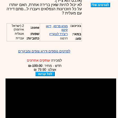
(אלכס הוא צייר).
לא יכול להיות שאין ברירה אחרת, האם יוותרו
על כל הזכרונות הנפלאים ויעברו ל...סתם דירה
עם מעלית ?
בכיכוב:
,
2 (ישראל
מורגן פרימן
דיאן
zone:
אירופה)
קיטון
שפות:
אנגלית
במאי:
ריצ'רד לונקריין
כתוביות:
עברית
סוג:
דרמה
לפרטים נוספים ודרוג צופים ומבקרים
למכירה
עותקים אחרונים
חדש - מחיר:
199.90 ₪
אצלנו: 79.90 ₪