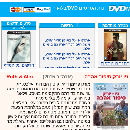
חנות הסרטים DVD/בלו-ריי/3D הגדולה ביותר!
סרטים חדשים
מכירה מוקדמת
חדשות
למכירה
-
אתרנו פועל באופן סדיר 24/7,
משלוחים לכל הארץ גם בימים
אלה.
-
אתרנו פועל באופן סדיר 24/7,
משלוחים לכל הארץ גם בימים
אלה.
בהנחה נוספת
-
אנחנו כאן לכול שאלה וזמינים
חדשים על המדף
במענה הטלפוני שלנו.ובמייל
.האתר לרשותכם פעיל 24/7
ניו יורק סיפור אהבה
(ארה"ב 2015)
Ruth & Alex
-
מענה טלפוני: 09-7652392
-
צוות דיוידי מאסטר ישיר.
מורגן פרימן ודיאן קיטון הם רות ואלכס, זוג
ניו-יורקי שחייב לעבור דירה. הם מתגוררים מזה
-
זמינים במייל ובטלפון. האתר
40 שנה בדירתם המקסימה באיסט וילאג׳
לרשותכם פעיל 24/7
בניו-יורק... קומה 5, בלי מעלית.
-
צוות דיוידי מאסטר ישיר.
בעודם מתכוננים ל"בית פתוח" עליו המליצה
-
אנחנו כאן לכול שאלה וזמינים
המתווכת, שוק הנדל"ן מגיב במלחמת הצעות
במענה הטלפוני שלנו.ובמייל
על דירתם. המונים מסתערים לראות את
.האתר לרשותכם 24/7
הדירה, בחורה אחת חייבת לנסות איך זה לישון
-
מענה טלפוני: 09-7652392
במיטה שלהם (עם הנעליים) ואחרת שואלת מה
כל הציורים המזעזעים שתלויים על הקירות
-
צוות דיוידי מאסטר ישיר.