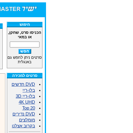
חיפוש
הכניסו סרט, שחקן,
או במאי
סרטים ניתן לחפש גם
באנגלית
סרטים למכירה
DVD חדשים
בלו-ריי
בלו-ריי 3D
4K UHD
Top 20
DVD נדירים
מומלצים
בקרוב אצלנו