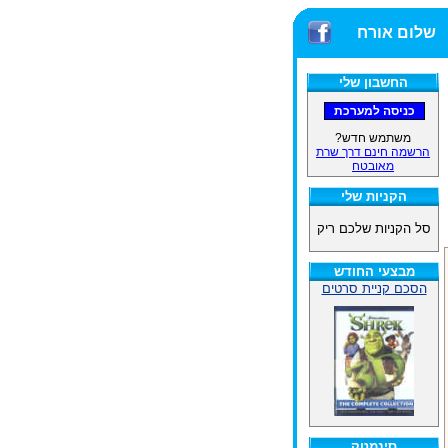
שלום אורח
החשבון שלי
משתמש חדש?
הרשמה חינם דרך שרת
מאובטח
הקניות שלי
סל הקניות שלכם ריק
מבצעי החודש
הסכם קניית סרטים
סינמטק