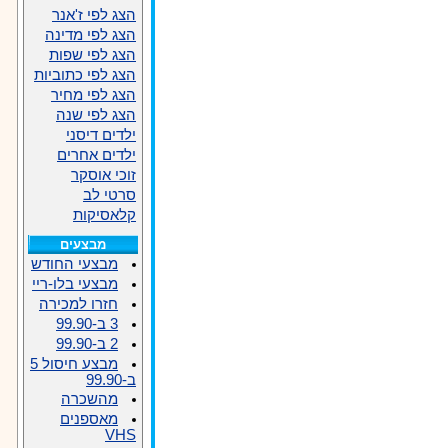
הצג לפי ז'אנר
הצג לפי מדינה
הצג לפי שפות
הצג לפי כתוביות
הצג לפי מחיר
הצג לפי שנה
ילדים דיסני
ילדים אחרים
זוכי אוסקר
סרטי לב
קלאסיקות
מבצעים
מבצעי החודש
מבצעי בלו-ריי
חזרו למכירה
3 ב-99.90
2 ב-99.90
מבצע חיסול 5
ב-99.90
מהשכרה
מאספנים
VHS