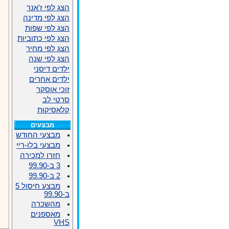
הצג לפי ז'אנר
הצג לפי מדינה
הצג לפי שפות
הצג לפי כתוביות
הצג לפי מחיר
הצג לפי שנה
ילדים דיסני
ילדים אחרים
זוכי אוסקר
סרטי לב
קלאסיקות
מבצעים
מבצעי החודש
מבצעי בלו-ריי
חזרו למכירה
3 ב-99.90
2 ב-99.90
מבצע חיסול 5
ב-99.90
מהשכרה
מאספנים
VHS