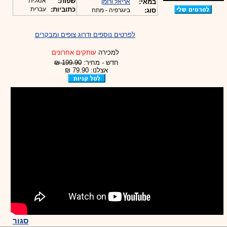
שפות:
אנגלית
במאי:
אריאל ורומן
כתוביות:
עברית
סוג:
ביוגרפיה - מתח
לפרטים נוספים ודרוג צופים ומבקרים
למכירה
עותקים אחרונים
חדש - מחיר:
199.90 ₪
אצלנו: 79.90 ₪
סגור