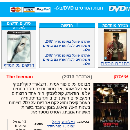
חנות הסרטים DVD/בלו-ריי/3D הגדולה ביותר!
סרטים חדשים
מכירה מוקדמת
חדשות
למכירה
-
אתרנו פועל באופן סדיר 24/7,
משלוחים לכל הארץ גם בימים
אלה.
-
אתרנו פועל באופן סדיר 24/7,
משלוחים לכל הארץ גם בימים
אלה.
בהנחה נוספת
-
אנחנו כאן לכול שאלה וזמינים
חדשים על המדף
במענה הטלפוני שלנו.ובמייל
.האתר לרשותכם פעיל 24/7
אייסמן
(ארה"ב 2013)
The Iceman
-
מענה טלפוני: 09-7652392
מבוסס על סיפור אמיתי. ריצ'ארד קוקלינסקי
-
צוות דיוידי מאסטר ישיר.
הוא בעל אוהב, אב מסור ורוצח חסר רחמים.
-
זמינים במייל ובטלפון. האתר
על פי הודאתו, קוקלינסקי היה אחד הרוצחים
לרשותכם פעיל 24/7
המקצועיים השטניים ביותר בהיסטוריה
-
צוות דיוידי מאסטר ישיר.
האמריקאית והוא לקח אחריות על 200 רציחות
-
אנחנו כאן לכול שאלה וזמינים
בשנות ה-70 וה-80, בזמן שעבד בשרות
במענה הטלפוני שלנו.ובמייל
משפחת גמבינו. הסרט מספר את
.האתר לרשותכם 24/7
-
מענה טלפוני: 09-7652392
בכיכוב:
,
2 (ישראל
ריי ליוטה
מייקל
zone:
אירופה)
,
שאנון
ווינונה ריידר
-
צוות דיוידי מאסטר ישיר.