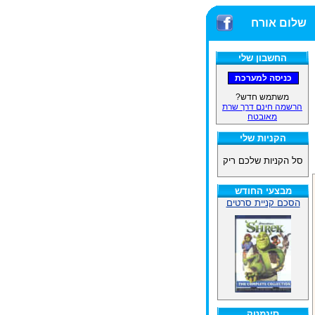
שלום אורח
החשבון שלי
משתמש חדש?
הרשמה חינם דרך שרת
מאובטח
הקניות שלי
סל הקניות שלכם ריק
מבצעי החודש
הסכם קניית סרטים
סינמטק