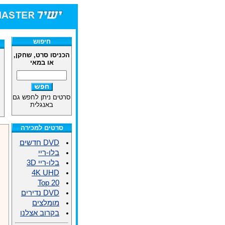
חיפוש
הכניסו סרט, שחקן,
או במאי
סרטים ניתן לחפש גם
באנגלית
סרטים למכירה
DVD חדשים
בלו-ריי
בלו-ריי 3D
4K UHD
Top 20
DVD נדירים
מומלצים
בקרוב אצלנו