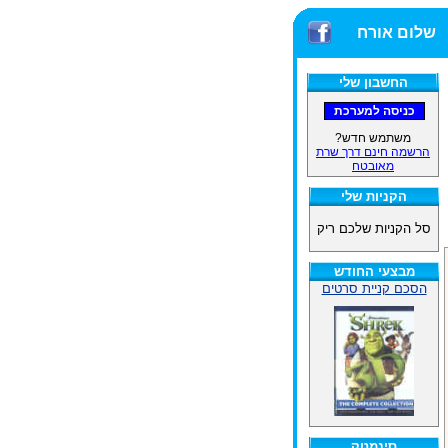
שלום אורח
החשבון שלי
משתמש חדש?
הרשמה חינם דרך שרת
מאובטח
הקניות שלי
סל הקניות שלכם ריק
מבצעי החודש
הסכם קניית סרטים
סינמטק