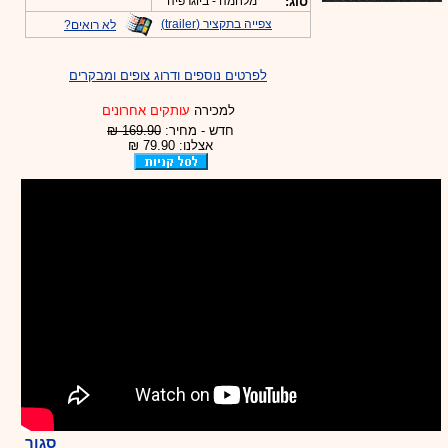
סוג:
מלחמה - ביוגרפיה
צפייה בתקציר (trailer)
לא רואים?
לפרטים נוספים ודרוג צופים ומבקרים
למכירה
עותקים אחרונים
חדש - מחיר:
169.90 ₪
אצלנו: 79.90 ₪
סגור