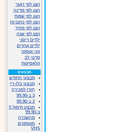
הצג לפי ז'אנר
הצג לפי מדינה
הצג לפי שפות
הצג לפי כתוביות
הצג לפי מחיר
הצג לפי שנה
ילדים דיסני
ילדים אחרים
זוכי אוסקר
סרטי לב
קלאסיקות
מבצעים
מבצעי החודש
מבצעי בלו-ריי
חזרו למכירה
3 ב-99.90
2 ב-99.90
מבצע חיסול 5
ב-99.90
מהשכרה
מאספנים
VHS