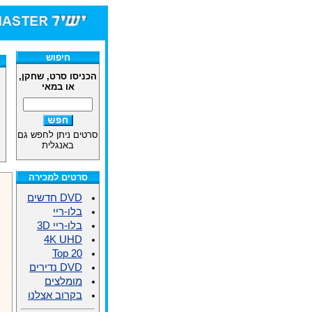
חיפוש
הכניסו סרט, שחקן,
או במאי
סרטים ניתן לחפש גם
באנגלית
סרטים למכירה
DVD חדשים
בלו-ריי
בלו-ריי 3D
4K UHD
Top 20
DVD נדירים
מומלצים
בקרוב אצלנו