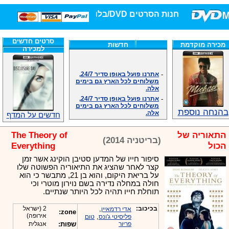
חנות הסרטים DVD/בלו-ריי/3D הגדולה ביותר!
סרטים חדשים
מכירה מוקדמת
חדשות
למכירה
-
אתרנו פועל באופן סדיר 24/7,
משלוחים לכל הארץ גם בימים
אלה.
-
אתרנו פועל באופן סדיר 24/7,
משלוחים לכל הארץ גם בימים
אלה.
בהנחה נוספת
חדשים על המדף
-
אנחנו כאן לכול שאלה וזמינים
במענה הטלפוני שלנו.ובמייל
.האתר לרשותכם פעיל 24/7
התאוריה של
The Theory of
(בריטניה 2014)
-
מענה טלפוני: 09-7652392
הכול
Everything
-
צוות דיוידי מאסטר ישיר.
סיפור חייו של המדען סטיבן הוקינג אשר זמן
-
זמינים במייל ובטלפון. האתר
קצר לאחר שהציג את התיאוריה הפשוטה שלו
לרשותכם פעיל 24/7
על בריאת היקום, והוא בן 21, מתבשר כי הוא
-
צוות דיוידי מאסטר ישיר.
חולה במחלה נדירה בשם נוירון מוטרי וכי
-
אנחנו כאן לכול שאלה וזמינים
תוחלת חייו תהיה לכל היותר שנתיים.
במענה הטלפוני שלנו.ובמייל
.האתר לרשותכם 24/7
בכיכוב:
,
2 (ישראל
אדי רדמאיין
zone:
-
מענה טלפוני: 09-7652392
אירופה)
,
פליסיטי ג'ונס
טום
פריור
שפות:
אנגלית
-
צוות דיוידי מאסטר ישיר.