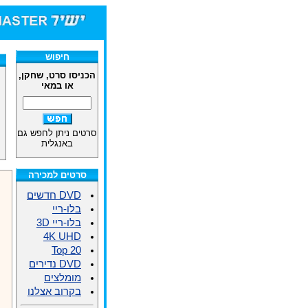
חיפוש
הכניסו סרט, שחקן,
או במאי
סרטים ניתן לחפש גם
באנגלית
סרטים למכירה
DVD חדשים
בלו-ריי
בלו-ריי 3D
4K UHD
Top 20
DVD נדירים
מומלצים
בקרוב אצלנו