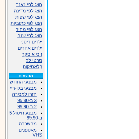
הצג לפי ז'אנר
הצג לפי מדינה
הצג לפי שפות
הצג לפי כתוביות
הצג לפי מחיר
הצג לפי שנה
ילדים דיסני
ילדים אחרים
זוכי אוסקר
סרטי לב
קלאסיקות
מבצעים
מבצעי החודש
מבצעי בלו-ריי
חזרו למכירה
3 ב-99.90
2 ב-99.90
מבצע חיסול 5
ב-99.90
מהשכרה
מאספנים
VHS