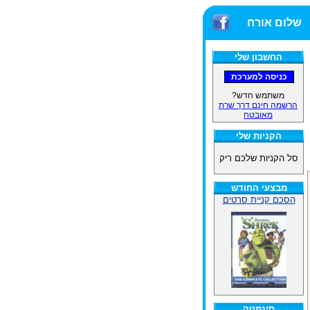
שלום אורח
החשבון שלי
משתמש חדש?
הרשמה חינם דרך שרת
מאובטח
הקניות שלי
סל הקניות שלכם ריק
מבצעי החודש
הסכם קניית סרטים
סינמטק