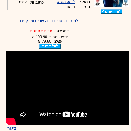
במאי:
ג'יימס מארש
כתוביות:
עברית
סוג:
דרמה
לפרטים נוספים ודרוג צופים ומבקרים
למכירה
עותקים אחרונים
חדש - מחיר:
199.90 ₪
אצלנו: 79.90 ₪
סגור