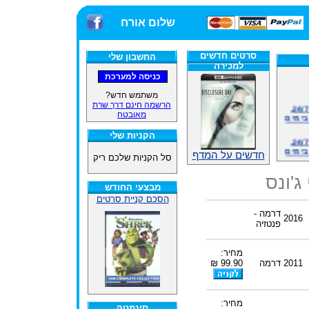
שלום אורח
סרטים חדשים
החשבון שלי
למכירה
משתמש חדש?
הרשמה חינם דרך שרת
אתרנו פועל באופן סדיר 24/7,
מאובטח
בימים
הקניות שלי
אתרנו פועל באופן סדיר 24/7,
בימים
חדשים על המדף
סל הקניות שלכם ריק
ינים
ג'ונס
ייל
מבצעי החודש
הסכם קניית סרטים
דרמה -
2016
פנטזיה
האתר
מחיר:
2011
דרמה
99.90 ₪
ינים
ייל
מחיר:
סינמטק