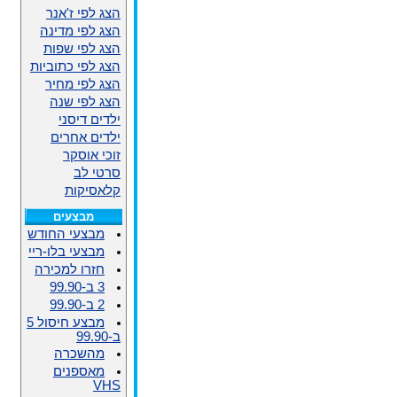
הצג לפי ז'אנר
הצג לפי מדינה
הצג לפי שפות
הצג לפי כתוביות
הצג לפי מחיר
הצג לפי שנה
ילדים דיסני
ילדים אחרים
זוכי אוסקר
סרטי לב
קלאסיקות
מבצעים
מבצעי החודש
מבצעי בלו-ריי
חזרו למכירה
3 ב-99.90
2 ב-99.90
מבצע חיסול 5
ב-99.90
מהשכרה
מאספנים
VHS