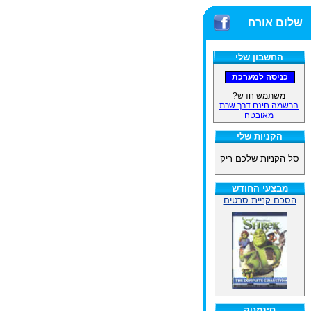
שלום אורח
החשבון שלי
משתמש חדש?
הרשמה חינם דרך שרת
מאובטח
הקניות שלי
סל הקניות שלכם ריק
מבצעי החודש
הסכם קניית סרטים
סינמטק