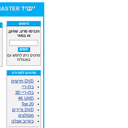
חיפוש
הכניסו סרט, שחקן,
או במאי
סרטים ניתן לחפש גם
באנגלית
סרטים למכירה
DVD חדשים
בלו-ריי
בלו-ריי 3D
4K UHD
Top 20
DVD נדירים
מומלצים
בקרוב אצלנו