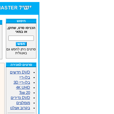
חיפוש
הכניסו סרט, שחקן,
או במאי
סרטים ניתן לחפש גם
באנגלית
סרטים למכירה
DVD חדשים
בלו-ריי
בלו-ריי 3D
4K UHD
Top 20
DVD נדירים
מומלצים
בקרוב אצלנו