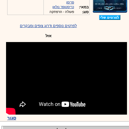
פרימן
במאי:
כריסטופר נולאן
סוג:
פעולה - הרפתקה
לפרטים נוספים ודרוג צופים ומבקרים
אזל
סגור