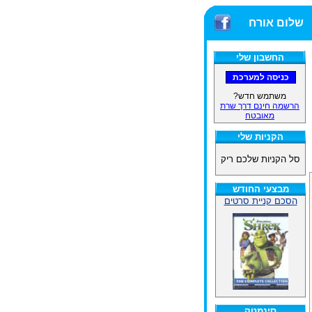
שלום אורח
החשבון שלי
משתמש חדש?
הרשמה חינם דרך שרת
מאובטח
הקניות שלי
סל הקניות שלכם ריק
מבצעי החודש
הסכם קניית סרטים
סינמטק