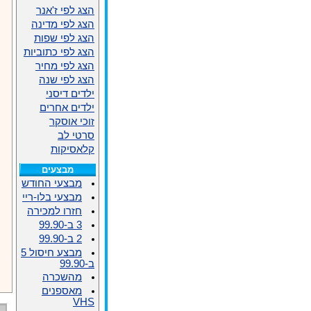
הצג לפי ז'אנר
הצג לפי מדינה
הצג לפי שפות
הצג לפי כתוביות
הצג לפי מחיר
הצג לפי שנה
ילדים דיסני
ילדים אחרים
זוכי אוסקר
סרטי לב
קלאסיקות
מבצעים
מבצעי החודש
מבצעי בלו-ריי
חזרו למכירה
3 ב-99.90
2 ב-99.90
מבצע חיסול 5
ב-99.90
מהשכרה
מאספנים
VHS