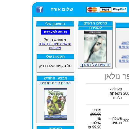
שלום אורח
סרטים חדשים
החשבון שלי
למכירה
משתמש חדש?
אתרנו פועל באופן סדיר 24/7,
הרשמה חינם דרך שרת
בימים
מאובטח
אתרנו פועל באופן סדיר 24/7,
הקניות שלי
בימים
חדשים על המדף
סל הקניות שלכם ריק
ינים
ייל
 נולאן
מבצעי החודש
הסכם קניית סרטים
פעולה -
20
משפחה
האתר
וילדים
ינים
מחיר:
ייל
199.90
פעולה -
₪
20
פנטזיה
אצלנו:
99.90 ₪
סינמטק