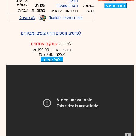
אירופה)
הווארד
שפות:
אנגלית
במאי:
ריצ'רד שפארד
כתוביות:
עברית
סוג:
הרפתקה - קומדיה
צפייה בתקציר (trailer)
לא רואים?
לפרטים נוספים ודרוג צופים ומבקרים
למכירה
עותקים אחרונים
חדש - מחיר:
199.90 ₪
אצלנו: 79.90 ₪