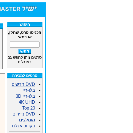
חיפוש
הכניסו סרט, שחקן,
או במאי
סרטים ניתן לחפש גם
באנגלית
סרטים למכירה
DVD חדשים
בלו-ריי
בלו-ריי 3D
4K UHD
Top 20
DVD נדירים
מומלצים
בקרוב אצלנו