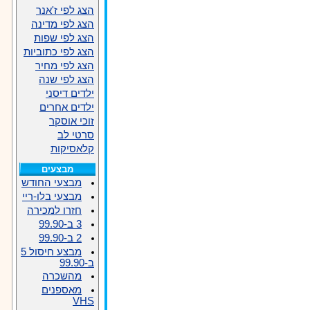
הצג לפי ז'אנר
הצג לפי מדינה
הצג לפי שפות
הצג לפי כתוביות
הצג לפי מחיר
הצג לפי שנה
ילדים דיסני
ילדים אחרים
זוכי אוסקר
סרטי לב
קלאסיקות
מבצעים
מבצעי החודש
מבצעי בלו-ריי
חזרו למכירה
3 ב-99.90
2 ב-99.90
מבצע חיסול 5
ב-99.90
מהשכרה
מאספנים
VHS