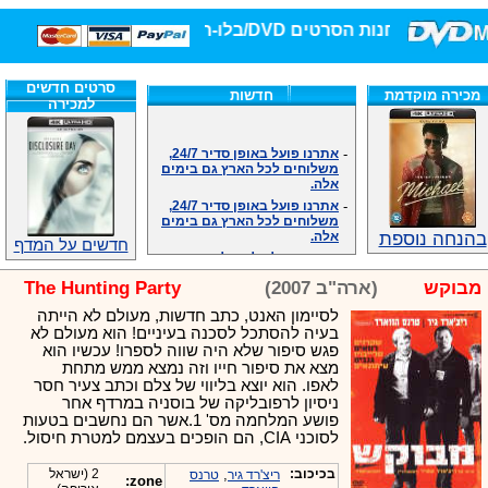
חנות הסרטים DVD/בלו-ריי/3D הגדולה ביותר!
סרטים חדשים
מכירה מוקדמת
חדשות
למכירה
-
אתרנו פועל באופן סדיר 24/7,
משלוחים לכל הארץ גם בימים
אלה.
-
אתרנו פועל באופן סדיר 24/7,
משלוחים לכל הארץ גם בימים
אלה.
בהנחה נוספת
-
אנחנו כאן לכול שאלה וזמינים
חדשים על המדף
במענה הטלפוני שלנו.ובמייל
.האתר לרשותכם פעיל 24/7
מבוקש
(ארה"ב 2007)
The Hunting Party
-
מענה טלפוני: 09-7652392
לסיימון האנט, כתב חדשות, מעולם לא הייתה
-
צוות דיוידי מאסטר ישיר.
בעיה להסתכל לסכנה בעיניים! הוא מעולם לא
-
זמינים במייל ובטלפון. האתר
פגש סיפור שלא היה שווה לספרו! עכשיו הוא
לרשותכם פעיל 24/7
מצא את סיפור חייו וזה נמצא ממש מתחת
-
צוות דיוידי מאסטר ישיר.
לאפו. הוא יוצא בליווי של צלם וכתב צעיר חסר
-
אנחנו כאן לכול שאלה וזמינים
ניסיון לרפובליקה של בוסניה במרדף אחר
במענה הטלפוני שלנו.ובמייל
פושע המלחמה מס' 1.אשר הם נחשבים בטעות
.האתר לרשותכם 24/7
לסוכני CIA, הם הופכים בעצמם למטרת חיסול.
-
מענה טלפוני: 09-7652392
-
צוות דיוידי מאסטר ישיר.
בכיכוב:
,
2 (ישראל
ריצ'רד גיר
טרנס
zone: