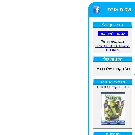
שלום אורח
החשבון שלי
משתמש חדש?
הרשמה חינם דרך שרת
מאובטח
הקניות שלי
סל הקניות שלכם ריק
מבצעי החודש
הסכם קניית סרטים
סינמטק