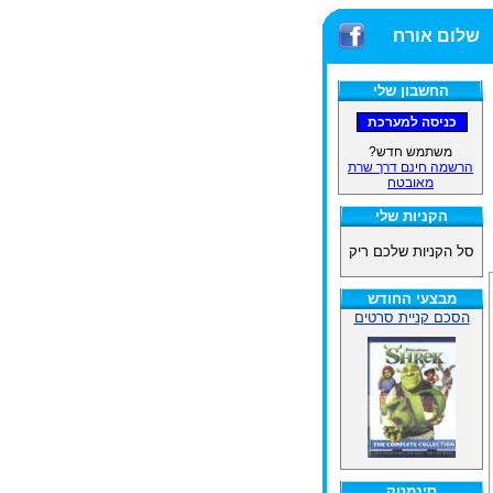
שלום אורח
החשבון שלי
משתמש חדש?
הרשמה חינם דרך שרת
מאובטח
הקניות שלי
סל הקניות שלכם ריק
מבצעי החודש
הסכם קניית סרטים
סינמטק