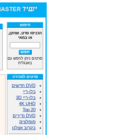
חנות הסר
חיפוש
הכניסו סרט, שחקן,
או במאי
סרטים ניתן לחפש גם
באנגלית
סרטים למכירה
DVD חדשים
בלו-ריי
בלו-ריי 3D
4K UHD
Top 20
DVD נדירים
מומלצים
בקרוב אצלנו