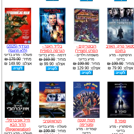
טאר טרק: האויב
רובוטריקים -
בלייד ראנר -
הנרדף (2025)
בתוכנו
הסרט (מצוייר)
הגרסה הסופית
(ללא תרגום!)
פעולה - מדע בדיוני
הרפתקה - מדע
משפחה וילדים -
דרמה - מדע בדיוני
מחיר:
179.90 ₪
בדיוני
מדע בדיוני
מחיר:
169.90 ₪
מחיר:
199.90 ₪
מחיר:
199.90 ₪
אצלנו: 149.90 ₪
אצלנו: 99.90 ₪
אצלנו: 79.90 ₪
אצלנו: 129.90 ₪
חנות קטנה
חייל אוניברסלי:
סופר 8
רטרואקטיבי
ומטריפה
הדור הבא
מיסתורין - מדע
פעולה - מדע בדיוני
קומדיה - מדע
(Regeneration)
בדיוני
מחיר:
199.90 ₪
בדיוני
פעולה - מדע בדיוני