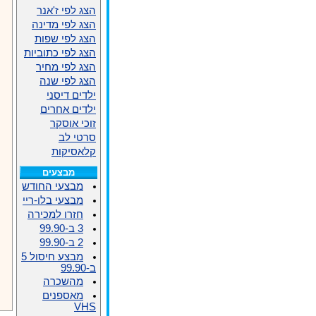
הצג לפי ז'אנר
הצג לפי מדינה
הצג לפי שפות
הצג לפי כתוביות
הצג לפי מחיר
הצג לפי שנה
ילדים דיסני
ילדים אחרים
זוכי אוסקר
סרטי לב
קלאסיקות
מבצעים
מבצעי החודש
מבצעי בלו-ריי
חזרו למכירה
3 ב-99.90
2 ב-99.90
מבצע חיסול 5
ב-99.90
מהשכרה
מאספנים
VHS