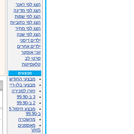
הצג לפי ז'אנר
הצג לפי מדינה
הצג לפי שפות
הצג לפי כתוביות
הצג לפי מחיר
הצג לפי שנה
ילדים דיסני
ילדים אחרים
זוכי אוסקר
סרטי לב
קלאסיקות
מבצעים
מבצעי החודש
מבצעי בלו-ריי
חזרו למכירה
3 ב-99.90
2 ב-99.90
מבצע חיסול 5
ב-99.90
מהשכרה
מאספנים
VHS