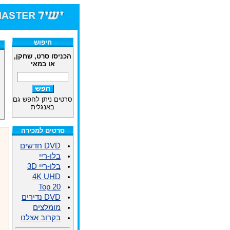
חיפוש
הכניסו סרט, שחקן,
או במאי
סרטים ניתן לחפש גם
באנגלית
סרטים למכירה
DVD חדשים
בלו-ריי
בלו-ריי 3D
4K UHD
Top 20
DVD נדירים
מומלצים
בקרוב אצלנו