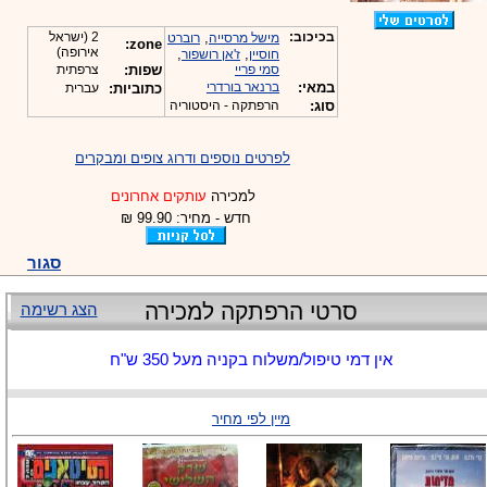
בכיכוב:
,
2 (ישראל
מישל מרסייה
רוברט
zone:
אירופה)
,
,
חוסיין
ז'אן רושפור
סמי פריי
שפות:
צרפתית
במאי:
ברנאר בורדרי
כתוביות:
עברית
סוג:
הרפתקה - היסטוריה
לפרטים נוספים ודרוג צופים ומבקרים
למכירה
עותקים אחרונים
חדש - מחיר: 99.90 ₪
סגור
סרטי הרפתקה למכירה
הצג רשימה
אין דמי טיפול/משלוח בקניה מעל 350 ש"ח
מיין לפי מחיר