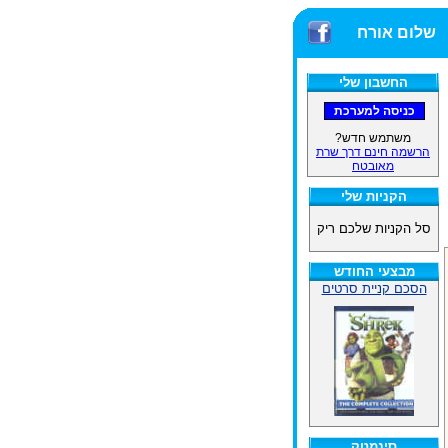
שלום אורח
החשבון שלי
משתמש חדש?
הרשמה חינם דרך שרת
מאובטח
הקניות שלי
סל הקניות שלכם ריק
מבצעי החודש
הסכם קניית סרטים
סינמטק