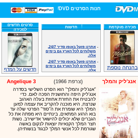
חנות הסרטים DVD/בלו-ריי/3D הגדולה ביותר!
סרטים חדשים
מכירה מוקדמת
חדשות
למכירה
-
אתרנו פועל באופן סדיר 24/7,
משלוחים לכל הארץ גם בימים
אלה.
-
אתרנו פועל באופן סדיר 24/7,
משלוחים לכל הארץ גם בימים
אלה.
בהנחה נוספת
חדשים על המדף
-
אנחנו כאן לכול שאלה וזמינים
במענה הטלפוני שלנו.ובמייל
.האתר לרשותכם פעיל 24/7
אנג'ליק והמלך
(צרפת 1966)
Angelique 3
-
מענה טלפוני: 09-7652392
"אנג'ליק והמלך" הוא הסרט השלישי בסדרה
-
צוות דיוידי מאסטר ישיר.
אנג'ליק היפה והחושנית הפכה לאם. כדי
להבטיח את החזרת אחוזת בעלה האהוב
-
זמינים במייל ובטלפון. האתר
לרשותכם פעיל 24/7
שנרצח, היא מוכנה להקריב את עצמה למען
המלך היא שומרת את ה"סוד" הפרטי שלה עד
-
צוות דיוידי מאסטר ישיר.
בוא הרגע המתאים, בינתיים היא מפתה את כל
-
אנחנו כאן לכול שאלה וזמינים
הגברים שלא יכולים להישאר אדישירב. נשות
במענה הטלפוני שלנו.ובמייל
חצר המלך הקנאיות יוצאות לנקום באשה
.האתר לרשותכם 24/7
שגורמת לכל אנשי המלך לבגוד בנשותיהן.
-
מענה טלפוני: 09-7652392
-
צוות דיוידי מאסטר ישיר.