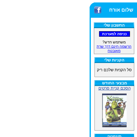
שלום אורח
החשבון שלי
משתמש חדש?
הרשמה חינם דרך שרת
מאובטח
הקניות שלי
סל הקניות שלכם ריק
מבצעי החודש
הסכם קניית סרטים
סינמטק