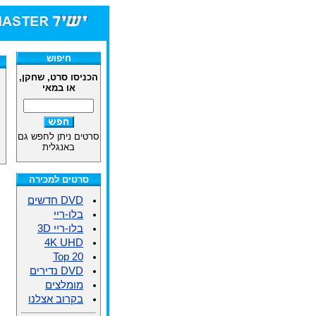
חיפוש
הכניסו סרט, שחקן,
או במאי
סרטים ניתן לחפש גם
באנגלית
סרטים למכירה
DVD חדשים
בלו-ריי
בלו-ריי 3D
4K UHD
Top 20
DVD נדירים
מומלצים
בקרוב אצלנו