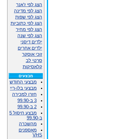
הצג לפי ז'אנר
הצג לפי מדינה
הצג לפי שפות
הצג לפי כתוביות
הצג לפי מחיר
הצג לפי שנה
ילדים דיסני
ילדים אחרים
זוכי אוסקר
סרטי לב
קלאסיקות
מבצעים
מבצעי החודש
מבצעי בלו-ריי
חזרו למכירה
3 ב-99.90
2 ב-99.90
מבצע חיסול 5
ב-99.90
מהשכרה
מאספנים
VHS