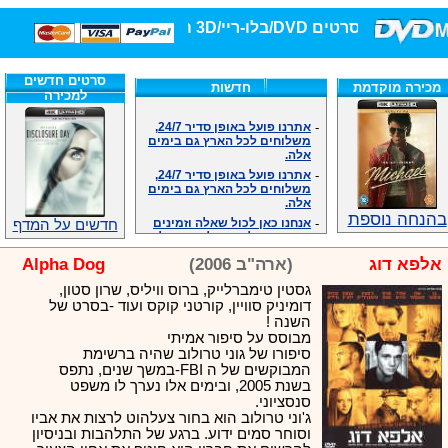
סרטים DVD/בלו-ריי/3D הגדולה ביותר!
סרטים חדשים
מכירה מוקדמת
חדשות
למכירה
-
אתרנו פועל באופן סדיר 24/7,
משלוחים לכל הארץ גם בימים
אלה.
-
אתרנו פועל באופן סדיר 24/7,
משלוחים לכל הארץ גם בימים
אלה.
-
אנחנו כאן לכול שאלה וזמינים
בהנחה נוספת
במענה הטלפוני שלנו.ובמייל
חדשים על המדף
.האתר לרשותכם פעיל 24/7
-
מענה טלפוני: 09-7652392
אלפא דוג
(ארה"ב 2006)
Alpha Dog
-
צוות דיוידי מאסטר ישיר.
גסטין טימברלייק, ברוס וויליס, שרון סטון,
-
זמינים במייל ובטלפון. האתר
דומיניק סוויין, קורטני קוקס ועוד -בסרט של
לרשותכם פעיל 24/7
השנה !
-
צוות דיוידי מאסטר ישיר.
מבוסס על סיפור אמיתי
-
אנחנו כאן לכול שאלה וזמינים
סיפורו של גוני טרולוב שהיה ברשימת
במענה הטלפוני שלנו.ובמייל
המבוקשים של ה FBI-במשך שנים, נתפס
.האתר לרשותכם 24/7
בשנת 2005, ובימים אלו נערך לו משפט
-
מענה טלפוני: 09-7652392
סנסציוני.
ג'וני טרולוב הוא בחור צעלהוט לרצות את אביו
-
צוות דיוידי מאסטר ישיר.
וסוחר סמים ידוע. ברגע של התלהבות ובניסיון