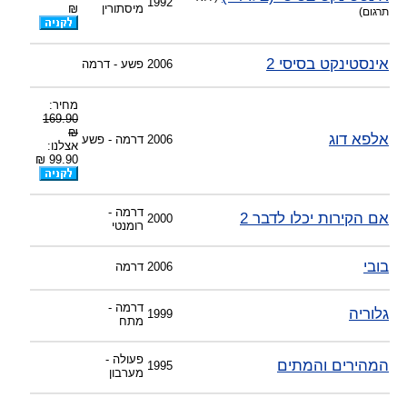
1992
מיסתורין
₪
-
צוות דיוידי מאסטר ישיר.
תרגום)
אינסטינקט בסיסי 2
2006
פשע - דרמה
מחיר:
169.90
₪
אלפא דוג
2006
דרמה - פשע
אצלנו:
99.90 ₪
דרמה -
אם הקירות יכלו לדבר 2
2000
רומנטי
בובי
2006
דרמה
דרמה -
גלוריה
1999
מתח
פעולה -
המהירים והמתים
1995
מערבון