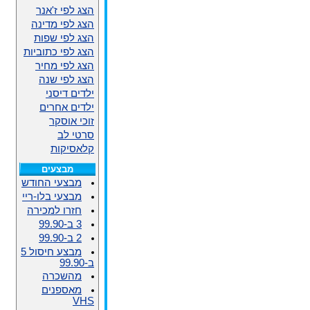
הצג לפי ז'אנר
הצג לפי מדינה
הצג לפי שפות
הצג לפי כתוביות
הצג לפי מחיר
הצג לפי שנה
ילדים דיסני
ילדים אחרים
זוכי אוסקר
סרטי לב
קלאסיקות
מבצעים
מבצעי החודש
מבצעי בלו-ריי
חזרו למכירה
3 ב-99.90
2 ב-99.90
מבצע חיסול 5
ב-99.90
מהשכרה
מאספנים
VHS