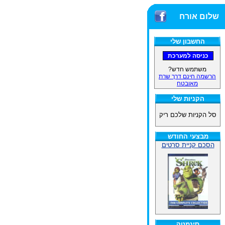
שלום אורח
החשבון שלי
משתמש חדש?
הרשמה חינם דרך שרת
מאובטח
הקניות שלי
סל הקניות שלכם ריק
מבצעי החודש
הסכם קניית סרטים
סינמטק