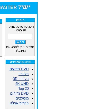
חיפוש
הכניסו סרט, שחקן,
או במאי
סרטים ניתן לחפש גם
באנגלית
סרטים למכירה
DVD חדשים
בלו-ריי
בלו-ריי 3D
4K UHD
Top 20
DVD נדירים
מומלצים
בקרוב אצלנו