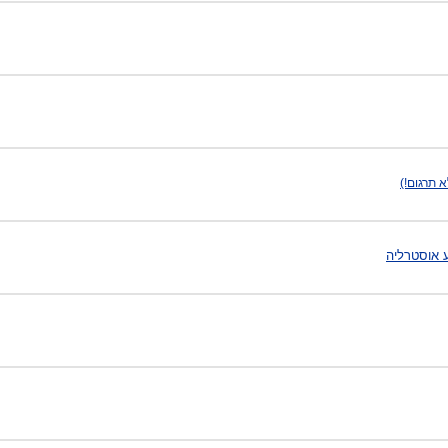
א תרגום!)
 אוסטרליה