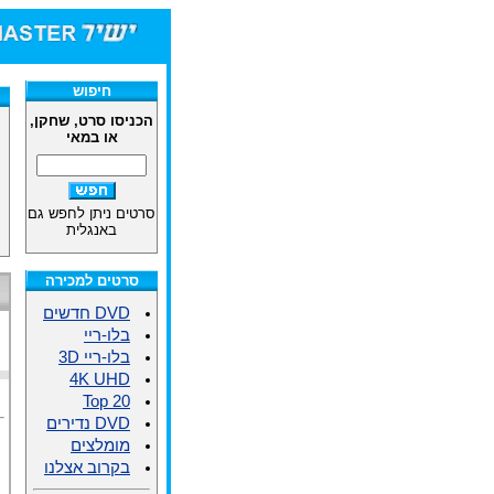
חיפוש
הכניסו סרט, שחקן,
או במאי
סרטים ניתן לחפש גם
באנגלית
סרטים למכירה
DVD חדשים
בלו-ריי
בלו-ריי 3D
4K UHD
Top 20
DVD נדירים
מומלצים
בקרוב אצלנו