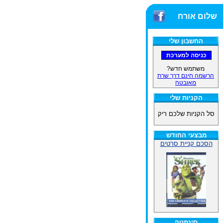
שלום אורח
החשבון שלי
משתמש חדש?
הרשמה חינם דרך שרת
מאובטח
הקניות שלי
סל הקניות שלכם ריק
מבצעי החודש
הסכם קניית סרטים
סינמטק