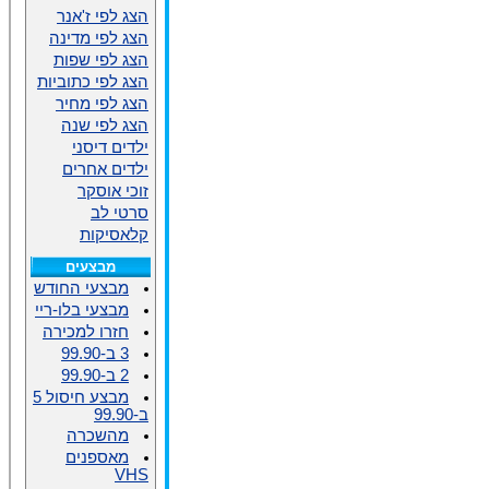
הצג לפי ז'אנר
הצג לפי מדינה
הצג לפי שפות
הצג לפי כתוביות
הצג לפי מחיר
הצג לפי שנה
ילדים דיסני
ילדים אחרים
זוכי אוסקר
סרטי לב
קלאסיקות
מבצעים
מבצעי החודש
מבצעי בלו-ריי
חזרו למכירה
3 ב-99.90
2 ב-99.90
מבצע חיסול 5
ב-99.90
מהשכרה
מאספנים
VHS