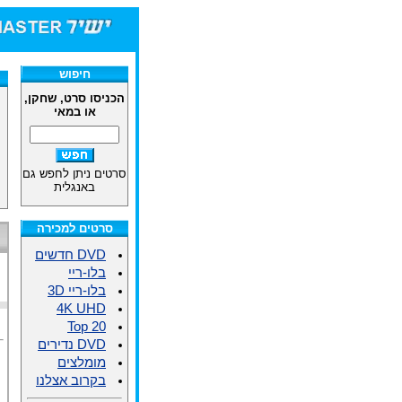
חיפוש
הכניסו סרט, שחקן,
או במאי
סרטים ניתן לחפש גם
באנגלית
סרטים למכירה
DVD חדשים
בלו-ריי
בלו-ריי 3D
4K UHD
Top 20
DVD נדירים
מומלצים
בקרוב אצלנו