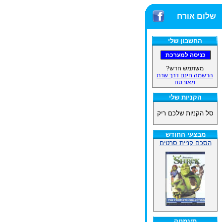
שלום אורח
החשבון שלי
משתמש חדש?
הרשמה חינם דרך שרת
מאובטח
הקניות שלי
סל הקניות שלכם ריק
מבצעי החודש
הסכם קניית סרטים
סינמטק