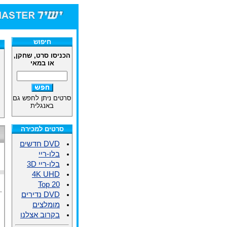
חיפוש
הכניסו סרט, שחקן,
או במאי
סרטים ניתן לחפש גם
באנגלית
סרטים למכירה
DVD חדשים
בלו-ריי
בלו-ריי 3D
4K UHD
Top 20
DVD נדירים
מומלצים
בקרוב אצלנו