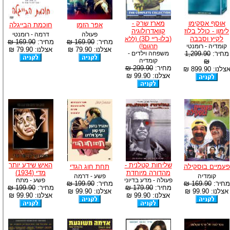
אוסף אסקימו
מארז שרק -
אפר הזמן
חוכמת הבייגלה
לימון - כולל בלוז
קוואדרולוגיה
פעולה
דרמה - רומנטי
לקיץ וסבבה
(בלו-ריי 3D)
(ללא
מחיר:
169.90 ₪
מחיר:
169.90 ₪
קומדיה - רומנטי
תרגום!)
אצלנו: 79.90 ₪
אצלנו: 79.90 ₪
מחיר:
1,299.90
משפחה וילדים -
קומדיה
₪
מחיר:
299.90 ₪
צלנו: 899.90 ₪
אצלנו: 99.90 ₪
שליחות קטלנית -
האיש שידע יותר
פעמיים בוסקילה
תחת חוג הגדי
מהדורה מיוחדת
מדי (1934)
קומדיה
פשע - דרמה
פעולה - מדע בדיוני
פשע - מתח
מחיר:
169.90 ₪
מחיר:
199.90 ₪
מחיר:
179.90 ₪
מחיר:
199.90 ₪
אצלנו: 99.90 ₪
אצלנו: 99.90 ₪
אצלנו: 99.90 ₪
אצלנו: 99.90 ₪