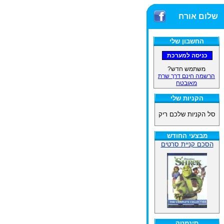
שלום אורח
החשבון שלי
משתמש חדש?
הרשמה חינם דרך שרת
מאובטח
הקניות שלי
סל הקניות שלכם ריק
מבצעי החודש
הסכם קניית סרטים
סינמטק