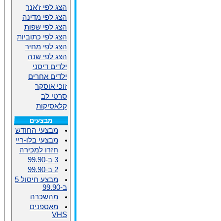
הצג לפי ז'אנר
הצג לפי מדינה
הצג לפי שפות
הצג לפי כתוביות
הצג לפי מחיר
הצג לפי שנה
ילדים דיסני
ילדים אחרים
זוכי אוסקר
סרטי לב
קלאסיקות
מבצעים
מבצעי החודש
מבצעי בלו-ריי
חזרו למכירה
3 ב-99.90
2 ב-99.90
מבצע חיסול 5
ב-99.90
מהשכרה
מאספנים
VHS