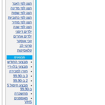
הצג לפי ז'אנר
הצג לפי מדינה
הצג לפי שפות
הצג לפי כתוביות
הצג לפי מחיר
הצג לפי שנה
ילדים דיסני
ילדים אחרים
זוכי אוסקר
סרטי לב
קלאסיקות
מבצעים
מבצעי החודש
מבצעי בלו-ריי
חזרו למכירה
3 ב-99.90
2 ב-99.90
מבצע חיסול 5
ב-99.90
מהשכרה
מאספנים
VHS