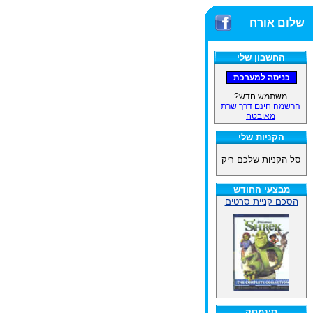
שלום אורח
החשבון שלי
משתמש חדש?
הרשמה חינם דרך שרת
מאובטח
הקניות שלי
סל הקניות שלכם ריק
מבצעי החודש
הסכם קניית סרטים
סינמטק