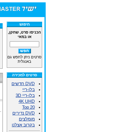
חיפוש
הכניסו סרט, שחקן,
או במאי
סרטים ניתן לחפש גם
באנגלית
סרטים למכירה
DVD חדשים
בלו-ריי
בלו-ריי 3D
4K UHD
Top 20
DVD נדירים
מומלצים
בקרוב אצלנו