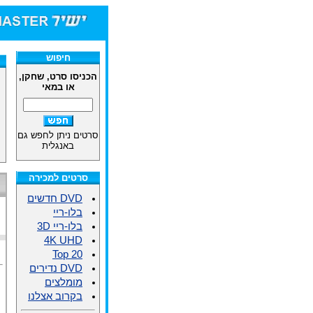
חיפוש
הכניסו סרט, שחקן,
או במאי
סרטים ניתן לחפש גם
באנגלית
סרטים למכירה
DVD חדשים
בלו-ריי
בלו-ריי 3D
4K UHD
Top 20
DVD נדירים
מומלצים
בקרוב אצלנו