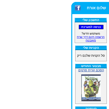
שלום אורח
החשבון שלי
משתמש חדש?
הרשמה חינם דרך שרת
מאובטח
הקניות שלי
סל הקניות שלכם ריק
מבצעי החודש
הסכם קניית סרטים
סינמטק