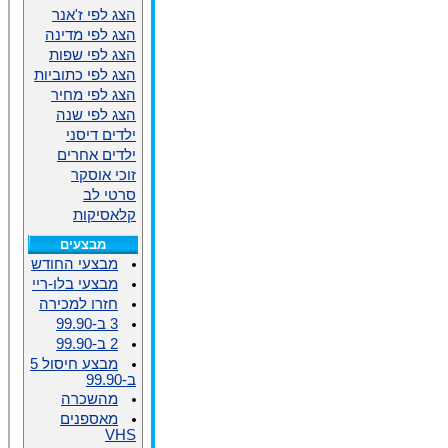
הצג לפי ז'אנר
הצג לפי מדינה
הצג לפי שפות
הצג לפי כתוביות
הצג לפי מחיר
הצג לפי שנה
ילדים דיסני
ילדים אחרים
זוכי אוסקר
סרטי לב
קלאסיקות
מבצעים
מבצעי החודש
מבצעי בלו-ריי
חזרו למכירה
3 ב-99.90
2 ב-99.90
מבצע חיסול 5
ב-99.90
מהשכרה
מאספנים
VHS