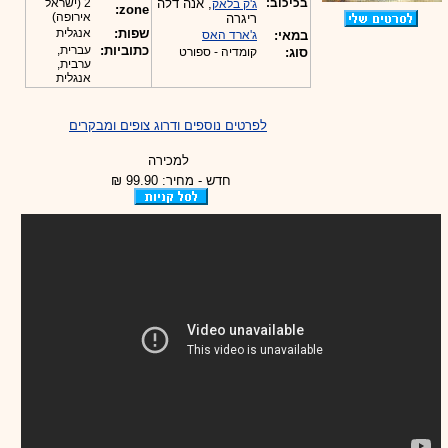
בכיכוב:
, אנה דלה
2 (ישראל
ג'ק בלאק
zone:
אירופה)
ריגרה
שפות:
אנגלית
במאי:
ג'ארד האס
כתוביות:
עברית,
סוג:
קומדיה - ספורט
ערבית,
אנגלית
לפרטים נוספים ודרוג צופים ומבקרים
למכירה
חדש - מחיר: 99.90 ₪