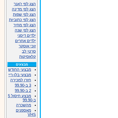
הצג לפי ז'אנר
הצג לפי מדינה
הצג לפי שפות
הצג לפי כתוביות
הצג לפי מחיר
הצג לפי שנה
ילדים דיסני
ילדים אחרים
זוכי אוסקר
סרטי לב
קלאסיקות
מבצעים
מבצעי החודש
מבצעי בלו-ריי
חזרו למכירה
3 ב-99.90
2 ב-99.90
מבצע חיסול 5
ב-99.90
מהשכרה
מאספנים
VHS