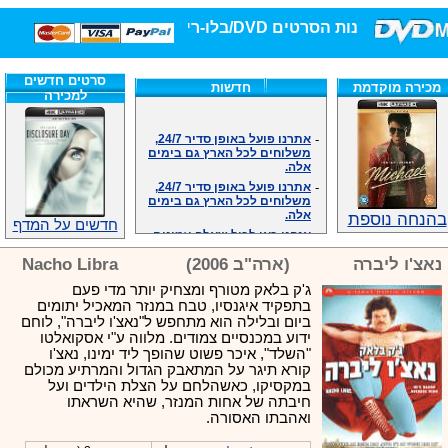
חנות הסרטים DVD/בלו-ריי/3D הגדולה ביותר!
סרטים חדשים
מכירה מוקדמת
חדשות
למכירה
-
אתרנו פועל באופן סדיר 24/7,
משלוחים לכל הארץ גם בימים
אלה.
-
אתרנו פועל באופן סדיר 24/7,
משלוחים לכל הארץ גם בימים
אלה.
בהנחה נוספת
-
אנחנו כאן לכול שאלה וזמינים
חדשים על המדף
במענה הטלפוני שלנו.ובמייל
.האתר לרשותכם פעיל 24/7
נאצ'ו ליברה
(ארה"ב 2006)
Nacho Libra
-
מענה טלפוני: 09-7652392
-
צוות דיוידי מאסטר ישיר.
ג'ק בלאק מטורף ומצחיק יותר מדי פעם
בתפקיד איגנסיו, טבח במנזר המאכיל יתומים
-
זמינים במייל ובטלפון. האתר
ביום ובלילה הוא מתחפש ל"נאצ'ו ליברה", לוחם
לרשותכם פעיל 24/7
ידוע במכנסיים צמודים. מלווה ע"י אסקואלטו
-
צוות דיוידי מאסטר ישיר.
"השלד", איכר פשוט שהופך ליד ימינו, נאצ'ו
-
אנחנו כאן לכול שאלה וזמינים
קורא תיגר על המתאבק הגדול והמרתיע מכולם
במענה הטלפוני שלנו.ובמייל
במקסיקו, כאשהלחם על הצלת הילדים ועל
.האתר לרשותכם 24/7
חיבתה של אחות המנזר, שהיא השראתו
-
מענה טלפוני: 09-7652392
ואהבתו האסורה.
-
צוות דיוידי מאסטר ישיר.