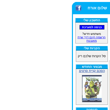
שלום אורח
החשבון שלי
משתמש חדש?
הרשמה חינם דרך שרת
מאובטח
הקניות שלי
סל הקניות שלכם ריק
מבצעי החודש
הסכם קניית סרטים
סינמטק