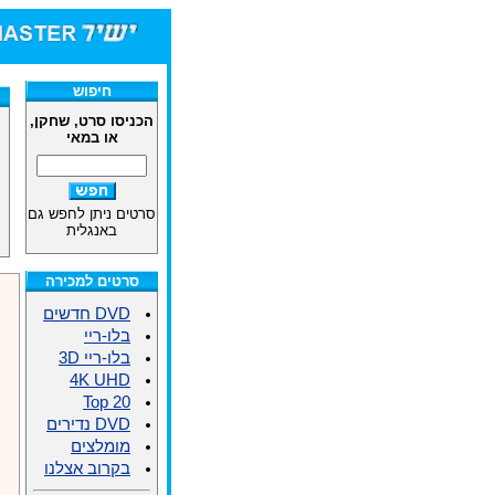
חיפוש
הכניסו סרט, שחקן,
או במאי
סרטים ניתן לחפש גם
באנגלית
סרטים למכירה
DVD חדשים
בלו-ריי
בלו-ריי 3D
4K UHD
Top 20
DVD נדירים
מומלצים
בקרוב אצלנו