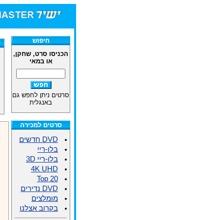
חיפוש
הכניסו סרט, שחקן,
או במאי
סרטים ניתן לחפש גם
באנגלית
סרטים למכירה
DVD חדשים
בלו-ריי
בלו-ריי 3D
4K UHD
Top 20
DVD נדירים
מומלצים
בקרוב אצלנו