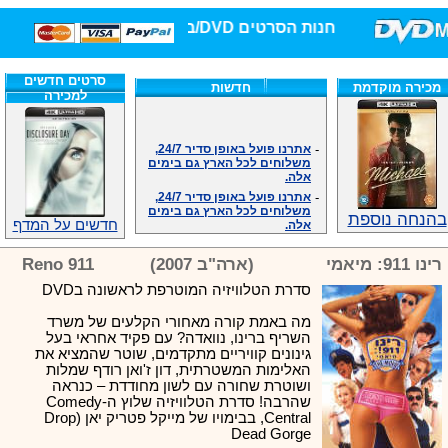
חנות הסרטים DVD/בלו-ריי/3D הגדולה ביותר!
סרטים חדשים
מכירה מוקדמת
חדשות
למכירה
-
אתרנו פועל באופן סדיר 24/7,
משלוחים לכל הארץ גם בימים
אלה.
-
אתרנו פועל באופן סדיר 24/7,
משלוחים לכל הארץ גם בימים
אלה.
בהנחה נוספת
חדשים על המדף
-
אנחנו כאן לכול שאלה וזמינים
במענה הטלפוני שלנו.ובמייל
רינו 911: מיאמי
(ארה"ב 2007)
Reno 911
.האתר לרשותכם פעיל 24/7
-
מענה טלפוני: 09-7652392
סדרת הטלוויזיה המוטרפת לראשונה בDVD
-
צוות דיוידי מאסטר ישיר.
מה באמת קורה מאחורי הקלעים של משרד
-
זמינים במייל ובטלפון. האתר
השריף ברינו, נוואדה? עם פקיד אחראי בעל
לרשותכם פעיל 24/7
גינונים קוויריים מתקדמים, שוטר שהמציא את
-
צוות דיוידי מאסטר ישיר.
האלימות המשטרתית, דון ז'ואן רודף שמלות
-
אנחנו כאן לכול שאלה וזמינים
ושוטרת שחורה עם לשון מחודדת – כנראה
במענה הטלפוני שלנו.ובמייל
שהרבה! סדרת הטלוויזיה שלוץ ה-Comedy
.האתר לרשותכם 24/7
Central, בבימויו של מייקל פטריק יאן (Drop
-
מענה טלפוני: 09-7652392
Dead Gorge
צוות דיוידי מאסטר ישיר.