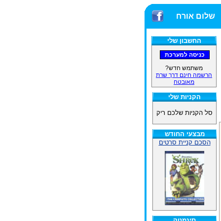
שלום אורח
החשבון שלי
משתמש חדש?
הרשמה חינם דרך שרת
מאובטח
הקניות שלי
סל הקניות שלכם ריק
מבצעי החודש
הסכם קניית סרטים
סינמטק