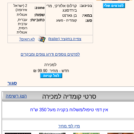
-
בכיכוב:
קרלוס אלזרקי, מרי
2 (ישראל
zone:
אירופה)
בירדסונג
שפות:
אנגלית
במאי:
בן גארנט
כתוביות:
עברית,
סוג:
קומדיה - פשע
ערבית
רוסית,
אנגלית
צפייה בתקציר (trailer)
לא רואים?
לפרטים נוספים ודרוג צופים ומבקרים
למכירה
חדש - מחיר: 99.90 ₪
סגור
סרטי קומדיה למכירה
הצג רשימה
אין דמי טיפול/משלוח בקניה מעל 350 ש"ח
מיין לפי מחיר