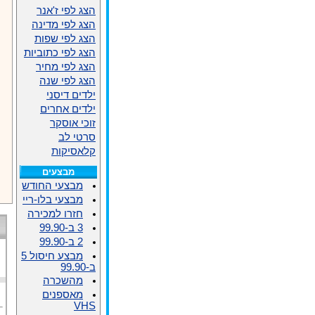
הצג לפי ז'אנר
הצג לפי מדינה
הצג לפי שפות
הצג לפי כתוביות
הצג לפי מחיר
הצג לפי שנה
ילדים דיסני
ילדים אחרים
זוכי אוסקר
סרטי לב
קלאסיקות
מבצעים
מבצעי החודש
מבצעי בלו-ריי
חזרו למכירה
3 ב-99.90
2 ב-99.90
מבצע חיסול 5
ב-99.90
מהשכרה
מאספנים
VHS