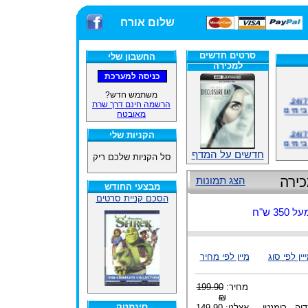
שלום אורח
סרטים חדשים
החשבון שלי
למכירה
אתרנו פועל באופן סדיר 24/7,
משתמש חדש?
בימים
הרשמה חינם דרך שרת
מאובטח
אתרנו פועל באופן סדיר 24/7,
הקניות שלי
בימים
חדשים על המדף
סל הקניות שלכם ריק
ינים
ייל
כירה
הצג תמונות
מבצעי החודש
הסכם קניית סרטים
 ש"ח
האתר
יין לפי סוג
מיין לפי מחיר
ינים
ייל
מחיר:
199.90
₪
סינמטק
יה - רומנטי
אצלנו: 149.90