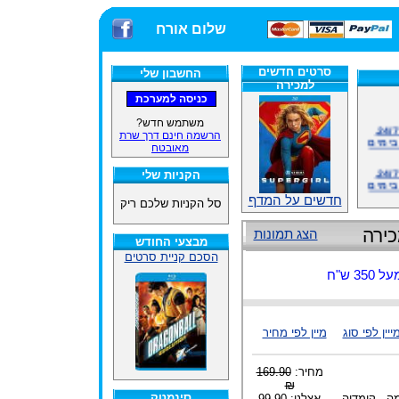
שלום אורח
סרטים חדשים
החשבון שלי
למכירה
אתרנו פועל באופן סדיר 24/7,
משתמש חדש?
בימים
הרשמה חינם דרך שרת
מאובטח
אתרנו פועל באופן סדיר 24/7,
הקניות שלי
בימים
חדשים על המדף
סל הקניות שלכם ריק
ינים
ייל
כירה
הצג תמונות
מבצעי החודש
הסכם קניית סרטים
 ש"ח
האתר
ייין לפי סוג
מיין לפי מחיר
ינים
ייל
מחיר:
169.90
₪
סינמטק
ה - קומדיה
אצלנו: 99.90