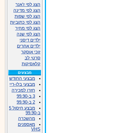
הצג לפי ז'אנר
הצג לפי מדינה
הצג לפי שפות
הצג לפי כתוביות
הצג לפי מחיר
הצג לפי שנה
ילדים דיסני
ילדים אחרים
זוכי אוסקר
סרטי לב
קלאסיקות
מבצעים
מבצעי החודש
מבצעי בלו-ריי
חזרו למכירה
3 ב-99.90
2 ב-99.90
מבצע חיסול 5
ב-99.90
מהשכרה
מאספנים
VHS