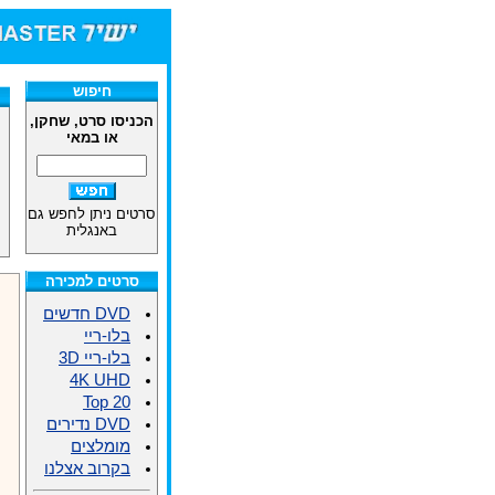
חנות הסרטים DVD/בלו-ריי/D
חיפוש
הכניסו סרט, שחקן,
או במאי
סרטים ניתן לחפש גם
באנגלית
סרטים למכירה
DVD חדשים
בלו-ריי
בלו-ריי 3D
4K UHD
Top 20
DVD נדירים
מומלצים
בקרוב אצלנו