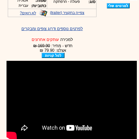
שפות:
אנגלית
סוג:
פעולה - הרפתקה
כתוביות:
עברית
צפייה בתקציר (trailer)
לא רואים?
לפרטים נוספים ודרוג צופים ומבקרים
למכירה
עותקים אחרונים
חדש - מחיר:
169.90 ₪
אצלנו: 79.90 ₪