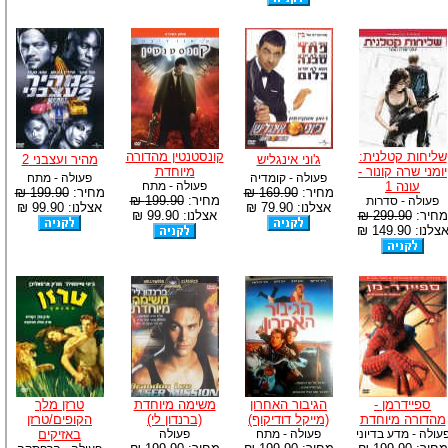
שליחות קטלנית:
קונסטנטין מהדורה
ג'וני אינגליש
מהיר ועצבני 2
יומני שרה קונור -
מיוחדת
פעולה - קומדיה
פעולה - מתח
עונה 1
פעולה - מתח
מחיר:
169.90 ₪
מחיר:
199.90 ₪
מחיר:
199.90 ₪
פעולה - סדרות
אצלנו: 79.90 ₪
אצלנו: 99.90 ₪
מחיר:
299.90 ₪
אצלנו: 99.90 ₪
צלנו: 149.90 ₪
ספיידרמן -
הגיבור האחרון
משימה מיוחדת
טרזן מלך
מהדורה מיוחדת
(מייקל דודיקוף)
(ברנדון לי)
הקופים/טרזן
עולה - מדע בדיוני
פעולה - מתח
פעולה
באזיקים