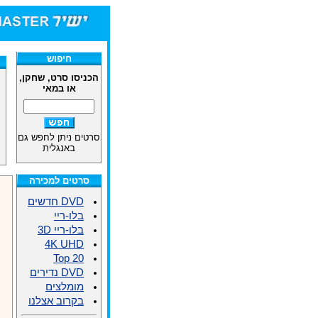
חיפוש
הכניסו סרט, שחקן,
או במאי
סרטים ניתן לחפש גם
באנגלית
סרטים למכירה
DVD חדשים
בלו-ריי
בלו-ריי 3D
4K UHD
Top 20
DVD נדירים
מומלצים
בקרוב אצלנו