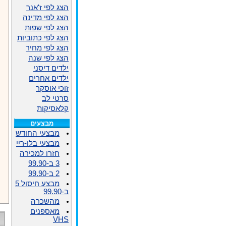
הצג לפי ז'אנר
הצג לפי מדינה
הצג לפי שפות
הצג לפי כתוביות
הצג לפי מחיר
הצג לפי שנה
ילדים דיסני
ילדים אחרים
זוכי אוסקר
סרטי לב
קלאסיקות
מבצעים
מבצעי החודש
מבצעי בלו-ריי
חזרו למכירה
3 ב-99.90
2 ב-99.90
מבצע חיסול 5
ב-99.90
מהשכרה
מאספנים
VHS