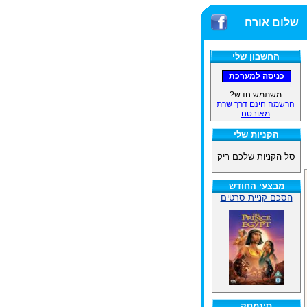
שלום אורח
החשבון שלי
משתמש חדש?
הרשמה חינם דרך שרת
מאובטח
הקניות שלי
סל הקניות שלכם ריק
מבצעי החודש
הסכם קניית סרטים
סינמטק