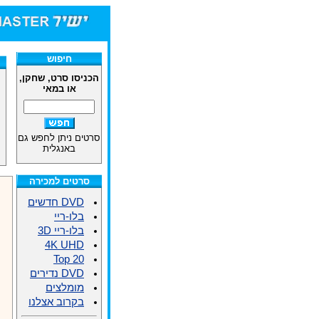
חיפוש
הכניסו סרט, שחקן,
או במאי
סרטים ניתן לחפש גם
באנגלית
סרטים למכירה
DVD חדשים
בלו-ריי
בלו-ריי 3D
4K UHD
Top 20
DVD נדירים
מומלצים
בקרוב אצלנו