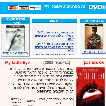
חנות הסרטים DVD/בלו-ריי/3D הגדולה ביותר!
סרטים חדשים
מכירה מוקדמת
חדשות
למכירה
-
אתרנו פועל באופן סדיר 24/7,
משלוחים לכל הארץ גם בימים
אלה.
-
אתרנו פועל באופן סדיר 24/7,
משלוחים לכל הארץ גם בימים
אלה.
בהנחה נוספת
-
אנחנו כאן לכול שאלה וזמינים
חדשים על המדף
במענה הטלפוני שלנו.ובמייל
.האתר לרשותכם פעיל 24/7
אני צופה בך
(בריטניה 2002)
My Little Eye
-
מענה טלפוני: 09-7652392
-
צוות דיוידי מאסטר ישיר.
מותחן מצליח ועטור שבחים המחבר בין פחד
מצמרר ודוקר לבין אופנת הריאליטי טי.וי.
-
זמינים במייל ובטלפון. האתר
חמישה זרים מכונסים לבית מבודד אחד בו
לרשותכם פעיל 24/7
עליהם לחיות במשך חצי שנה תחת עינן
-
צוות דיוידי מאסטר ישיר.
הפקוחה של עשרות מצלמות. אם מישהו עוזב,
-
אנחנו כאן לכול שאלה וזמינים
הלך הכסף הגדול. האימה מתחילה לחדור
במענה הטלפוני שלנו.ובמייל
לבית והעצבים מתרופפים..
.האתר לרשותכם 24/7
-
מענה טלפוני: 09-7652392
בכיכוב:
ג'ניפר סקיי, לורה
2 (ישראל
zone:
-
צוות דיוידי מאסטר ישיר.
אירופה)
רייגן