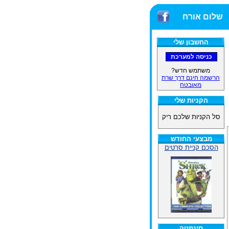
שלום אורח
החשבון שלי
משתמש חדש?
הרשמה חינם דרך שרת
מאובטח
הקניות שלי
סל הקניות שלכם ריק
מבצעי החודש
הסכם קניית סרטים
סינמטק