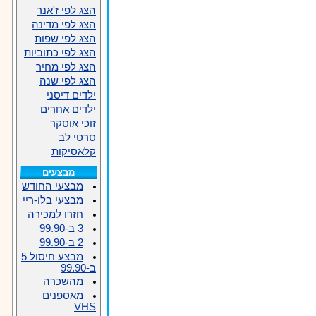
הצג לפי ז'אנר
הצג לפי מדינה
הצג לפי שפות
הצג לפי כתוביות
הצג לפי מחיר
הצג לפי שנה
ילדים דיסני
ילדים אחרים
זוכי אוסקר
סרטי לב
קלאסיקות
מבצעים
מבצעי החודש
מבצעי בלו-ריי
חזרו למכירה
3 ב-99.90
2 ב-99.90
מבצע חיסול 5
ב-99.90
מהשכרה
מאספנים
VHS