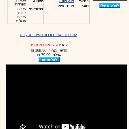
שפות:
אנגלית,
במאי:
מרק אוונס
ספרדית
סוג:
מתח - אימה
כתוביות:
עברית,
רוסית,
ערבית,
אנגלית
לפרטים נוספים ודרוג צופים ומבקרים
למכירה
עותקים אחרונים
חדש - מחיר:
169.90 ₪
אצלנו: 79.90 ₪