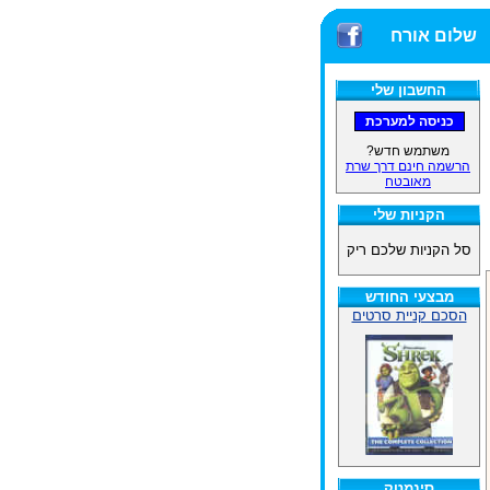
שלום אורח
החשבון שלי
משתמש חדש?
הרשמה חינם דרך שרת
מאובטח
הקניות שלי
סל הקניות שלכם ריק
מבצעי החודש
הסכם קניית סרטים
סינמטק