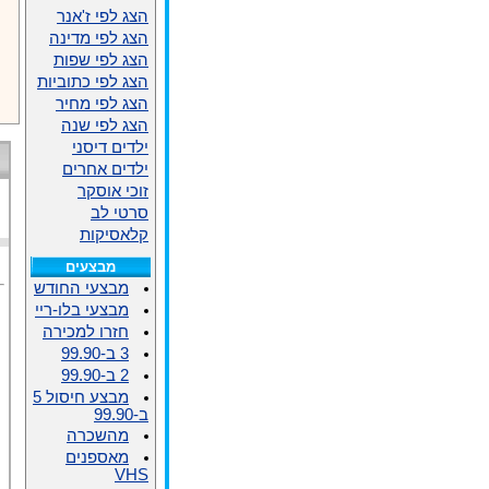
הצג לפי ז'אנר
הצג לפי מדינה
הצג לפי שפות
הצג לפי כתוביות
הצג לפי מחיר
הצג לפי שנה
ילדים דיסני
ילדים אחרים
זוכי אוסקר
סרטי לב
קלאסיקות
מבצעים
מבצעי החודש
מבצעי בלו-ריי
חזרו למכירה
3 ב-99.90
2 ב-99.90
מבצע חיסול 5
ב-99.90
מהשכרה
מאספנים
VHS