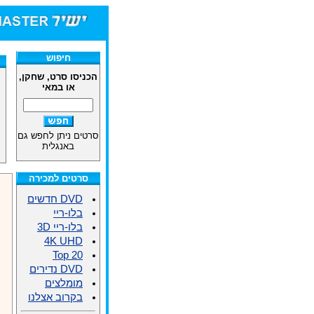
חיפוש
הכניסו סרט, שחקן,
או במאי
סרטים ניתן לחפש גם
באנגלית
סרטים למכירה
DVD חדשים
בלו-ריי
בלו-ריי 3D
4K UHD
Top 20
DVD נדירים
מומלצים
בקרוב אצלנו