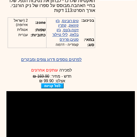
האקסיות שלו כדי לבחון את נסיבות הנפל שלו
בחיי האהבה.מבוסס על ספרו של ניק הורנבי.
אורך הסרט:113 דקות
בכיכוב:
,
2 (ישראל
טים רובינס
ג'ון
zone:
אירופה)
,
קיוזאק
קתרין
,
שפות:
אנגלית
זיטה-ג'ונס
ג'ק
,
בלאק
לילי טיילור
כתוביות:
עברית
במאי:
סטיבן פרירס
סוג:
קומדיה - דרמה
לפרטים נוספים ודרוג צופים ומבקרים
למכירה
עותקים אחרונים
חדש - מחיר:
169.90 ₪
אצלנו: 99.90 ₪