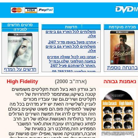
חנות הסרטים DVD/בלו-ריי/3D הגדולה ביותר
-
אתרנו פועל באופן סדיר 24/7,
סרטים חדשים
משלוחים לכל הארץ גם בימים
מכירה מוקדמת
חדשות
למכירה
אלה.
-
אתרנו פועל באופן סדיר 24/7,
משלוחים לכל הארץ גם בימים
אלה.
-
אנחנו כאן לכול שאלה וזמינים
במענה הטלפוני שלנו.ובמייל
.האתר לרשותכם פעיל 24/7
בהנחה נוספת
-
מענה טלפוני: 09-7652392
חדשים על המדף
-
צוות דיוידי מאסטר ישיר.
-
זמינים במייל ובטלפון. האתר
נאמנות גבוהה
(ארה"ב 2000)
High Fidelity
לרשותכם פעיל 24/7
רוב גורדון הוא בעל חנות תקליטים משומשים
-
צוות דיוידי מאסטר ישיר.
קטנה בשיקגו,שמתמסר לתחרויות של זיהוי
-
אנחנו כאן לכול שאלה וזמינים
תקליטים ושירים.גם שני עובדיו מכורים
במענה הטלפוני שלנו.ובמייל
לעניין.לשלישייה הזאת יש ידע מדהים בכל מה
.האתר לרשותכם 24/7
שקשור למוסיקת פופ.הם פשוט שקועים בעולם
-
מענה טלפוני: 09-7652392
הזה וטרודים לדרג את חמשת השירים הגדולים
-
צוות דיוידי מאסטר ישיר.
ביותר בתולדות האנושות.עולמו של רוב חרב
לפתע כשחברתו עוזבת אותו.לאור המשבר
המפתיע הזה,מתלבט רוב בסוגיות של
אהבה,רומנטיקה ואושר,ואפילו יוזם פגישות עם