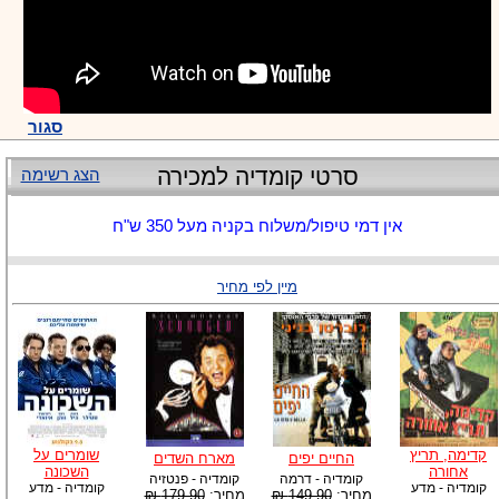
סגור
סרטי קומדיה למכירה
הצג רשימה
אין דמי טיפול/משלוח בקניה מעל 350 ש"ח
מיין לפי מחיר
קדימה, תריץ
שומרים על
החיים יפים
מארח השדים
אחורה
השכונה
קומדיה - דרמה
קומדיה - פנטזיה
קומדיה - מדע
קומדיה - מדע
מחיר:
149.90 ₪
מחיר:
179.90 ₪