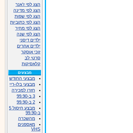
הצג לפי ז'אנר
הצג לפי מדינה
הצג לפי שפות
הצג לפי כתוביות
הצג לפי מחיר
הצג לפי שנה
ילדים דיסני
ילדים אחרים
זוכי אוסקר
סרטי לב
קלאסיקות
מבצעים
מבצעי החודש
מבצעי בלו-ריי
חזרו למכירה
3 ב-99.90
2 ב-99.90
מבצע חיסול 5
ב-99.90
מהשכרה
מאספנים
VHS