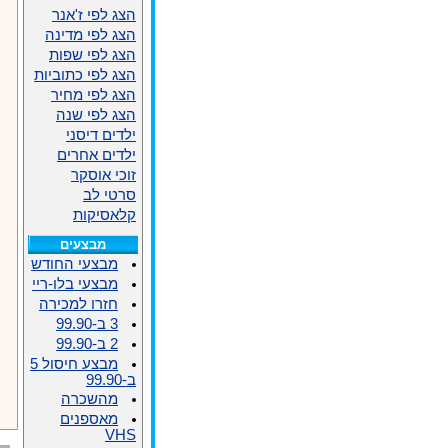
הצג לפי ז'אנר
הצג לפי מדינה
הצג לפי שפות
הצג לפי כתוביות
הצג לפי מחיר
הצג לפי שנה
ילדים דיסני
ילדים אחרים
זוכי אוסקר
סרטי לב
קלאסיקות
מבצעים
מבצעי החודש
מבצעי בלו-ריי
חזרו למכירה
3 ב-99.90
2 ב-99.90
מבצע חיסול 5
ב-99.90
מהשכרה
מאספנים
VHS