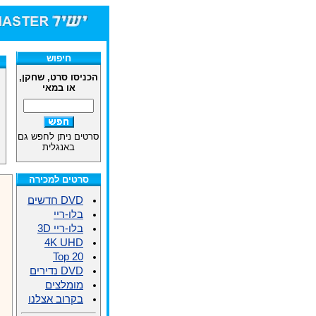
חיפוש
הכניסו סרט, שחקן,
או במאי
סרטים ניתן לחפש גם
באנגלית
סרטים למכירה
DVD חדשים
בלו-ריי
בלו-ריי 3D
4K UHD
Top 20
DVD נדירים
מומלצים
בקרוב אצלנו