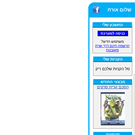
שלום אורח
החשבון שלי
משתמש חדש?
הרשמה חינם דרך שרת
מאובטח
הקניות שלי
סל הקניות שלכם ריק
מבצעי החודש
הסכם קניית סרטים
סינמטק