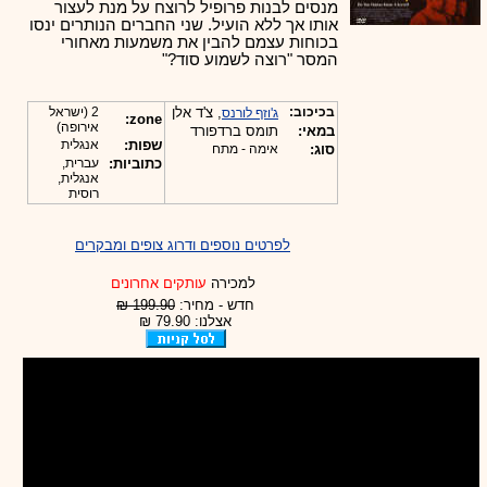
מנסים לבנות פרופיל לרוצח על מנת לעצור
אותו אך ללא הועיל. שני החברים הנותרים ינסו
בכוחות עצמם להבין את משמעות מאחורי
המסר "רוצה לשמוע סוד?"
בכיכוב:
, צ'ד אלן
2 (ישראל
ג'וזף לורנס
zone:
אירופה)
במאי:
תומס ברדפורד
שפות:
אנגלית
סוג:
אימה - מתח
כתוביות:
עברית,
אנגלית,
רוסית
לפרטים נוספים ודרוג צופים ומבקרים
למכירה
עותקים אחרונים
חדש - מחיר:
199.90 ₪
אצלנו: 79.90 ₪