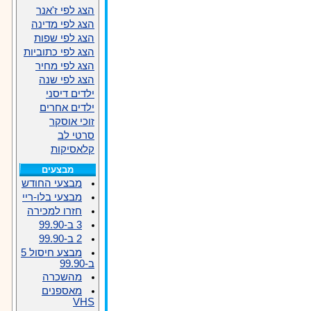
הצג לפי ז'אנר
הצג לפי מדינה
הצג לפי שפות
הצג לפי כתוביות
הצג לפי מחיר
הצג לפי שנה
ילדים דיסני
ילדים אחרים
זוכי אוסקר
סרטי לב
קלאסיקות
מבצעים
מבצעי החודש
מבצעי בלו-ריי
חזרו למכירה
3 ב-99.90
2 ב-99.90
מבצע חיסול 5
ב-99.90
מהשכרה
מאספנים
VHS