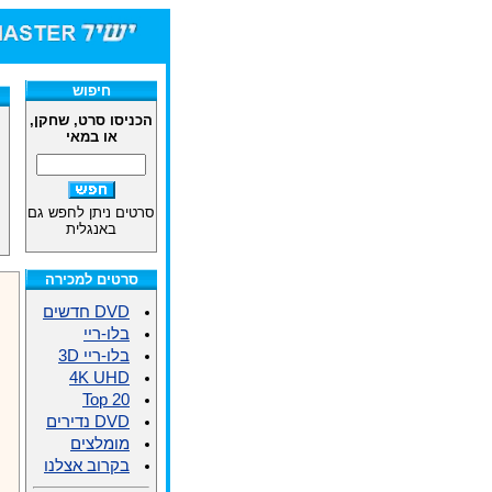
חיפוש
הכניסו סרט, שחקן,
או במאי
סרטים ניתן לחפש גם
באנגלית
סרטים למכירה
DVD חדשים
בלו-ריי
בלו-ריי 3D
4K UHD
Top 20
DVD נדירים
מומלצים
בקרוב אצלנו