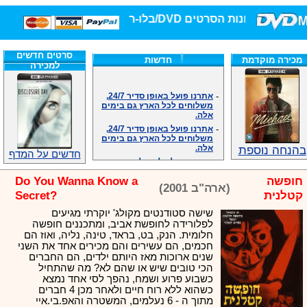
חנות הסרטים DVD/בלו-ריי/3D הגדולה ביותר!
סרטים חדשים
מכירה מוקדמת
חדשות
למכירה
-
אתרנו פועל באופן סדיר 24/7,
משלוחים לכל הארץ גם בימים
אלה.
-
אתרנו פועל באופן סדיר 24/7,
משלוחים לכל הארץ גם בימים
אלה.
בהנחה נוספת
-
אנחנו כאן לכול שאלה וזמינים
חדשים על המדף
במענה הטלפוני שלנו.ובמייל
.האתר לרשותכם פעיל 24/7
חופשה
Do You Wanna Know a
-
מענה טלפוני: 09-7652392
(ארה"ב 2001)
קטלנית
Secret?
-
צוות דיוידי מאסטר ישיר.
-
זמינים במייל ובטלפון. האתר
שישה סטודנטים מקולג' יוקרתי מגיעים
לרשותכם פעיל 24/7
לפלורידה לחופשת אביב, ומתכננים חופשה
חלומית. הנק, בט, בראד, טינה, נליה, ואוז הם
-
צוות דיוידי מאסטר ישיר.
חכמים, הם עשירים והם מכירים אחד את השני
-
אנחנו כאן לכול שאלה וזמינים
שנים ארוכות מאז היותם ילדים, הם החברים
במענה הטלפוני שלנו.ובמייל
הכי טובים שיש או שהם לא? מה שהתחיל
.האתר לרשותכם 24/7
כשבוע פרוע ושמח, נהפך לסי אחד נמצא
-
מענה טלפוני: 09-7652392
כשהוא ללא רוח חיים ולאחר מכן 4 חברים
-
צוות דיוידי מאסטר ישיר.
מתוך ה - 6 נעלמים, המשטרה והאפ.בי.איי